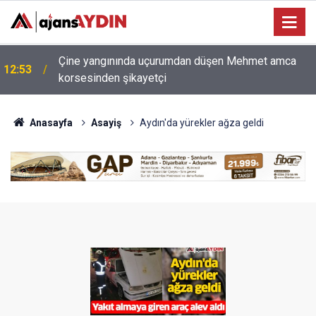
Nazilli ilçe başkanı Naim Atmaca acil ameliyata
12:44
alındı
Anasayfa
Asayiş
Aydın'da yürekler ağza geldi