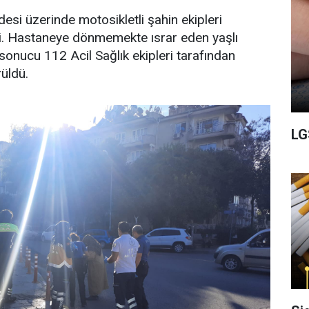
esi üzerinde motosikletli şahin ekipleri
di. Hastaneye dönmemekte ısrar eden yaşlı
sonucu 112 Acil Sağlık ekipleri tarafından
üldü.
LG