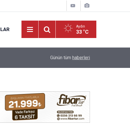
Aydın
NLAR
33 °C
10:24
Efeler'de çocuklar yaz tatilinde felsefeyle düş
Günün tüm
haberleri