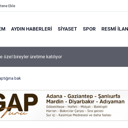
itene Ekle
EM
AYDIN HABERLERI
SIYASET
SPOR
RESMI İLA
e yaz konserleri vatandaşları buluşturuyor
aptığına bak