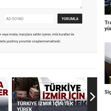
Tr
yü
veya imalar, inançlara saldırı içeren, imla kuralları ile
flerle yazılmış yorumlar onaylanmamaktadır.
Si
TÜRKİYE İZMİR İÇİN TEK
YÜREK