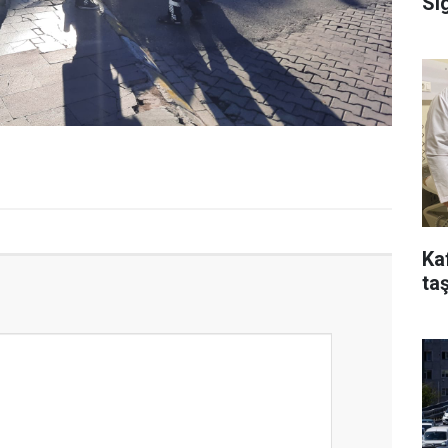
Si
Ka
taş