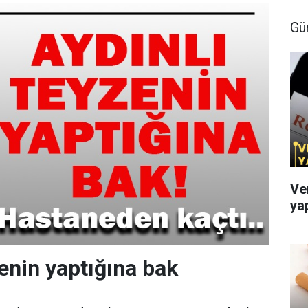
Gü
Ve
ya
zenin yaptığına bak