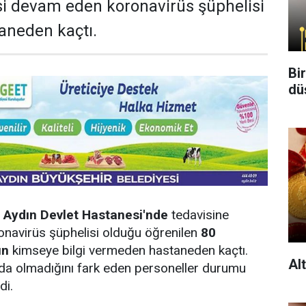
si devam eden koronavirüs şüphelisi
taneden kaçtı.
Bi
dü
,
Aydın Devlet Hastanesi'nde
tedavisine
onavirüs şüphelisi olduğu öğrenilen
80
ın
kimseye bilgi vermeden hastaneden kaçtı.
Al
nda olmadığını fark eden personeller durumu
rdi.