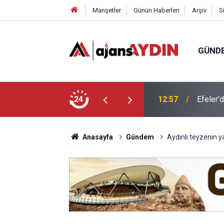
Manşetler
Günün Haberleri
Arşiv
S
GÜND
atılıyor
24
11:51
Didim’d
Anasayfa
Gündem
Aydınlı teyzenin y