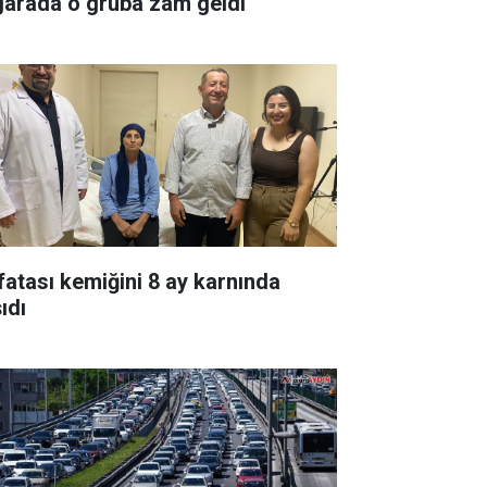
garada o gruba zam geldi
fatası kemiğini 8 ay karnında
ıdı