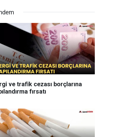
ndem
rgi ve trafik cezası borçlarına
pılandırma fırsatı