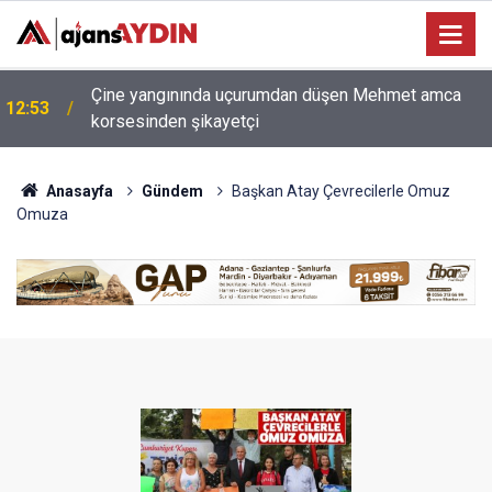
Nazilli ilçe başkanı Naim Atmaca acil ameliyata
12:44
alındı
Anasayfa
Gündem
Başkan Atay Çevrecilerle Omuz
Omuza