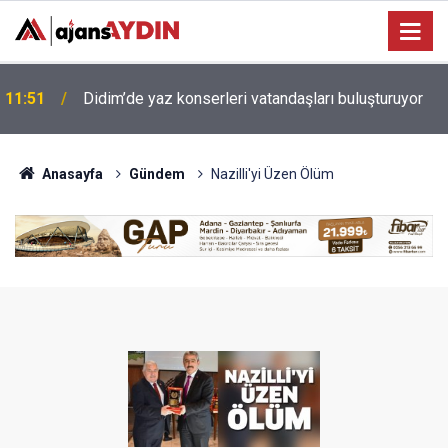
Efeler'de çocuklar yaz tatilinde felsefeyle
10:24
düşünmeyi öğreniyor
Anasayfa
Gündem
Nazilli'yi Üzen Ölüm