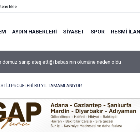
itene Ekle
EM
AYDIN HABERLERI
SIYASET
SPOR
RESMI İLA
ti'nin Aydın kurucu yönetimi belli oldu
ESTİJ PROJELERİ BU YIL TAMAMLANIYOR