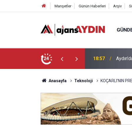
Manşetler
Günün Haberleri
Arşiv
S
GÜND
ği babasının ölümüne neden oldu
24
18:13
Yeni Par
Anasayfa
Teknoloji
KOÇARLI’NIN PR