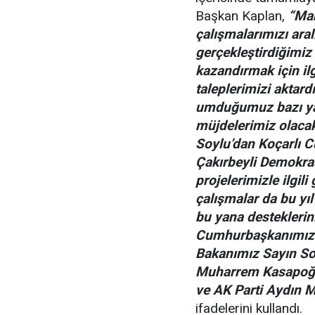
Başkan Kaplan,
“Mar
çalışmalarımızı ara
gerçekleştirdiğimiz 
kazandırmak için il
taleplerimizi aktard
umduğumuz bazı yatı
müjdelerimiz olacak
Soylu’dan Koçarlı 
Çakırbeyli Demokra
projelerimizle ilgili 
çalışmalar da bu yı
bu yana destekleri
Cumhurbaşkanımız R
Bakanımız Sayın So
Muharrem Kasapoğlu
ve AK Parti Aydın M
ifadelerini kullandı.