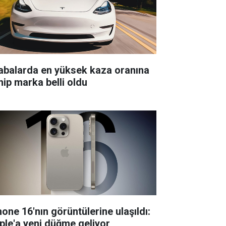
abalarda en yüksek kaza oranına
hip marka belli oldu
hone 16'nın görüntülerine ulaşıldı:
ple'a yeni düğme geliyor