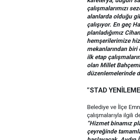
kafeterya, düğün sa
çalışmalarımızı sezo
alanlarda olduğu g
çalışıyor. En geç H
planladığımız Cihan
hemşerilerimize hi
mekanlarından biri
ilk etap çalışmalar
olan Millet Bahçemi
düzenlemelerinde d
“STAD YENİLEM
Belediye ve İlçe Emn
çalışmalarıyla ilgil
“Hizmet binamız pla
çeyreğinde tamamla
başlayacak. Aydın 