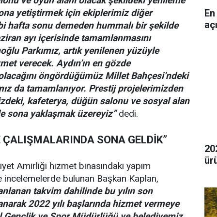
lonu ve oyun alanı olacak şekildeki yenileme
En
na yetiştirmek için ekiplerimiz diğer
aç
ibi hafta sonu demeden hummalı bir şekilde
aziran ayı içerisinde tamamlanmasını
oğlu Parkımız, artık yenilenen yüzüyle
zmet verecek. Aydın’ın en gözde
 olacağını öngördüğümüz Millet Bahçesi’ndeki
ımız da tamamlanıyor. Prestij projelerimizden
zdeki, kafeterya, düğün salonu ve sosyal alan
e sona yaklaşmak üzereyiz”
dedi.
E ÇALIŞMALARINDA SONA GELDİK”
20
ür
iyet Amirliği hizmet binasındaki yapım
i de incelemelerde bulunan Başkan Kaplan,
nlanan takvim dahilinde bu yılın son
narak 2022 yılı başlarında hizmet vermeye
İl Gençlik ve Spor Müdürlüğü ve belediyemiz