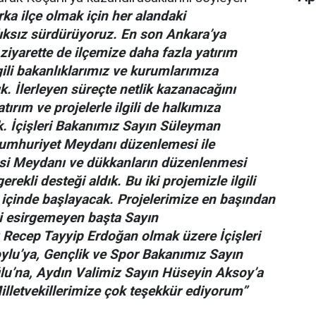
ka ilçe olmak için her alandaki
lıksız sürdürüyoruz. En son Ankara’ya
ziyarette de ilçemize daha fazla yatırım
gili bakanlıklarımız ve kurumlarımıza
ık. İlerleyen süreçte netlik kazanacağını
rım ve projelerle ilgili de halkımıza
. İçişleri Bakanımız Sayın Süleyman
Cumhuriyet Meydanı düzenlemesi ile
si Meydanı ve dükkanların düzenlenmesi
gerekli desteği aldık. Bu iki projemizle ilgili
l içinde başlayacak. Projelerimize en başından
ni esirgemeyen başta Sayın
ecep Tayyip Erdoğan olmak üzere İçişleri
ylu’ya, Gençlik ve Spor Bakanımız Sayın
’na, Aydın Valimiz Sayın Hüseyin Aksoy’a
illetvekillerimize çok teşekkür ediyorum”