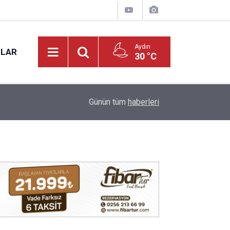
Aydın
NLAR
30 °C
17:31
Vali Varol, Adalet Bakan Yardımcısı Can Tuncay'ı 
Günün tüm
haberleri