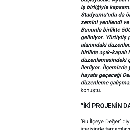
iş birliğiyle kapsa
Stadyumu’nda da ön
zemini yenilendi ve
Bununla birlikte 500
geliniyor. Yürüyüş 
alanındaki düzenlem
birlikte açık-kapalı 
düzenlemesindeki ç
ilerliyor. İlçemizde 
hayata geçeceği De
düzenleme çalışmala
konuştu.
“İKİ PROJENİN 
‘Bu İlçeye Değer’ diy
içerisinde tamamlaya