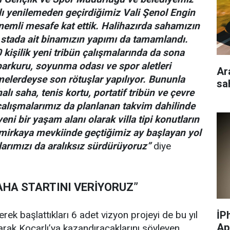
mlı yenilemeden geçirdiğimiz Vali Şenol Engin
emli mesafe kat ettik. Halihazırda sahamızın
 stada ait binamızın yapımı da tamamlandı.
 kişilik yeni tribün çalışmalarında da sona
parkuru, soyunma odası ve spor aletleri
Ar
elerdeyse son rötuşlar yapılıyor. Bununla
sa
halı saha, tenis kortu, portatif tribün ve çevre
alışmalarımız da planlanan takvim dahilinde
yeni bir yaşam alanı olarak villa tipi konutların
mirkaya mevkiinde geçtiğimiz ay başlayan yol
rımızı da aralıksız sürdürüyoruz”
diye
DAHA STARTINI VERİYORUZ”
İP
erek başlattıkları 6 adet vizyon projeyi de bu yıl
Ap
rak Koçarlı’ya kazandıracaklarını söyleyen