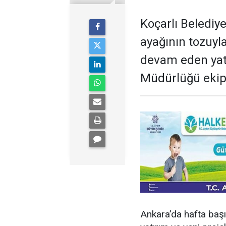
Koçarlı Belediy
ayağının tozuyl
devam eden yatır
Müdürlüğü ekiple
Ankara’da hafta başı