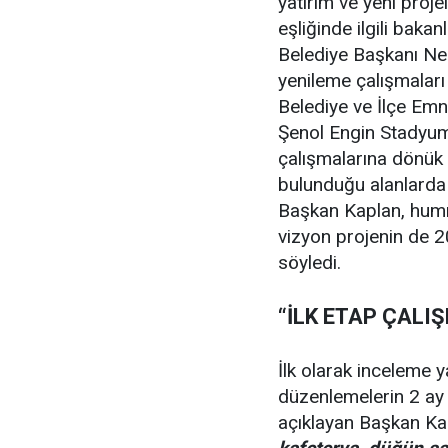
yatırım ve yeni projel
eşliğinde ilgili baka
Belediye Başkanı Ne
yenileme çalışmaları
Belediye ve İlçe Emni
Şenol Engin Stadyum
çalışmalarına dönük 
bulunduğu alanlarda 
Başkan Kaplan, humma
vizyon projenin de 20
söyledi.
“İLK ETAP ÇAL
İlk olarak inceleme 
düzenlemelerin 2 ay
açıklayan Başkan Ka