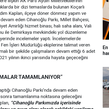
ere ilişkin AK Parti Aydın Milletvekillerinin
nlıklarda bir dizi temaslarda bulunan Koçarlı
dim Kaplan, ilçeye döner dönmez yapım ve
 devam eden Cihanoğlu Parkı, Millet Bahçesi,
yet Amirliği hizmet binası, halı saha alanı, Vali
u ile Demirkaya mevkiindeki yol düzenleme
yerinde incelemeler yaptı. İncelemelerde
Fen İşleri Müdürlüğü ekiplerine talimat veren
En
lı bir şekilde çalışmaların devam ettiği 6 adet
ha
21 yılının ikinci yarısında hayata geçeceğini
IŞMALAR TAMAMLANIYOR”
yaptığı Cihanoğlu Parkı’nda devam eden
 sonra tamamlanma noktasına geleceğini
plan,
“Cihanoğlu Parkımızda içerisinde