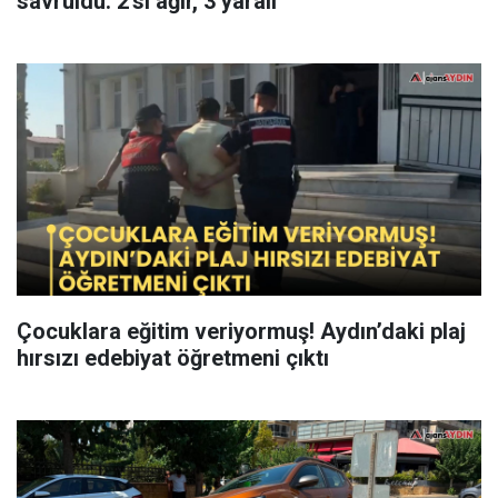
savruldu: 2'si ağır, 3 yaralı
Çocuklara eğitim veriyormuş! Aydın’daki plaj
hırsızı edebiyat öğretmeni çıktı