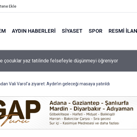
itene Ekle
EM
AYDIN HABERLERI
SIYASET
SPOR
RESMI İLA
a bugün elektrik kesintisi yaşanacak!
dan Vali Varol’a ziyaret: Aydın’ın geleceği masaya yatırıldı