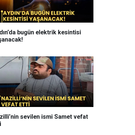
dın’da bugün elektrik kesintisi
şanacak!
zilli’nin sevilen ismi Samet vefat
i