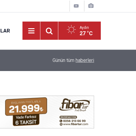
Aydın
NLAR
27 °C
09:22
Nazilli’nin sevilen ismi Samet vefat etti
Günün tüm
haberleri