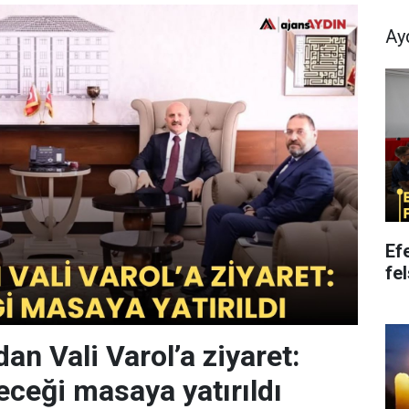
Ay
Ef
fe
an Vali Varol’a ziyaret:
eceği masaya yatırıldı