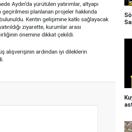
e Aydın’da yürütülen yatırımlar, altyapı
a geçirilmesi planlanan projeler hakkında
Sö
ulunuldu. Kentin gelişimine katkı sağlayacak
Sa
tırıldığı ziyarette, kurumlar arası
rliğinin önemine dikkat çekildi.
üş alışverişinin ardından iyi dileklerin
i.
Ku
as