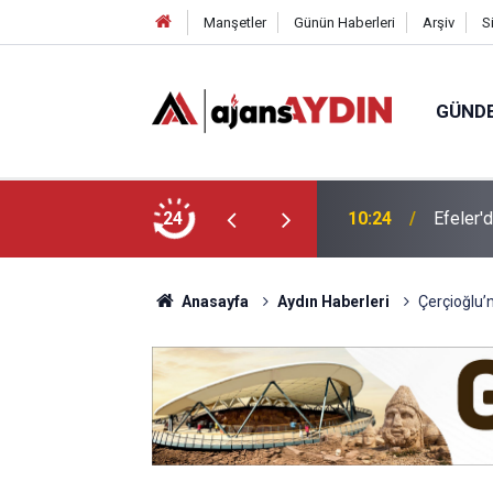
Manşetler
Günün Haberleri
Arşiv
S
GÜND
e felsefeyle düşünmeyi öğreniyor
24
09:36
Aydın’d
Anasayfa
Aydın Haberleri
Çerçioğlu’n