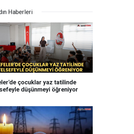
dın Haberleri
eler'de çocuklar yaz tatilinde
lsefeyle düşünmeyi öğreniyor