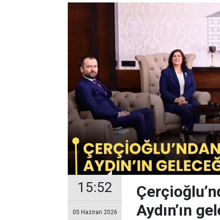
15:52
Çerçioğlu’nd
Aydın’ın gel
05 Haziran 2026