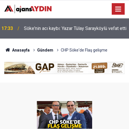
Nazilli'de motosiklet kazası: 16 yaşındaki Mustafa
i
17:23
vefat etti
Anasayfa
Gündem
CHP Söke'de Flaş gelişme