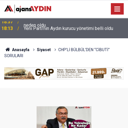
e
18:13
Yeni Parti'nin Aydın kurucu yönetimi belli oldu
Anasayfa
Siyaset
CHP’Lİ BÜLBÜL’DEN “CİBUTİ”
SORULARI