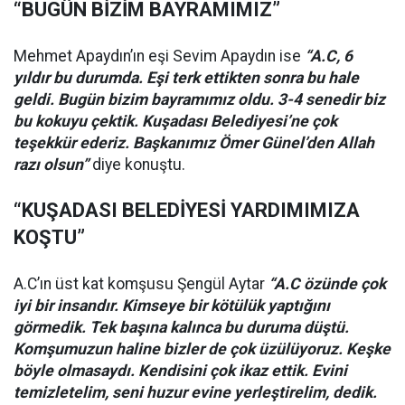
“BUGÜN BİZİM BAYRAMIMIZ”
Mehmet Apaydın’ın eşi Sevim Apaydın ise
“A.C, 6
yıldır bu durumda. Eşi terk ettikten sonra bu hale
geldi. Bugün bizim bayramımız oldu. 3-4 senedir biz
bu kokuyu çektik. Kuşadası Belediyesi’ne çok
teşekkür ederiz. Başkanımız Ömer Günel’den Allah
razı olsun”
diye konuştu.
“KUŞADASI BELEDİYESİ YARDIMIMIZA
KOŞTU”
A.C’ın üst kat komşusu Şengül Aytar
“A.C özünde çok
iyi bir insandır. Kimseye bir kötülük yaptığını
görmedik. Tek başına kalınca bu duruma düştü.
Komşumuzun haline bizler de çok üzülüyoruz. Keşke
böyle olmasaydı. Kendisini çok ikaz ettik. Evini
temizletelim, seni huzur evine yerleştirelim, dedik.