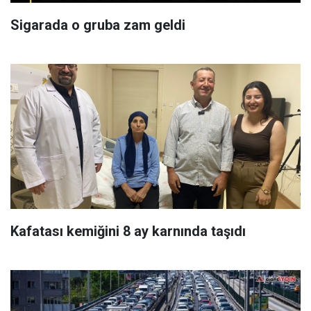
Sigarada o gruba zam geldi
Kafatası kemiğini 8 ay karnında taşıdı