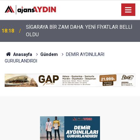
Nazilli’de motosiklet kazası: 28 yaşındaki sürücü
17:17
hayatını kaybetti
Anasayfa
Gündem
DEMİR AYDINLILARI
GURURLANDIRDI