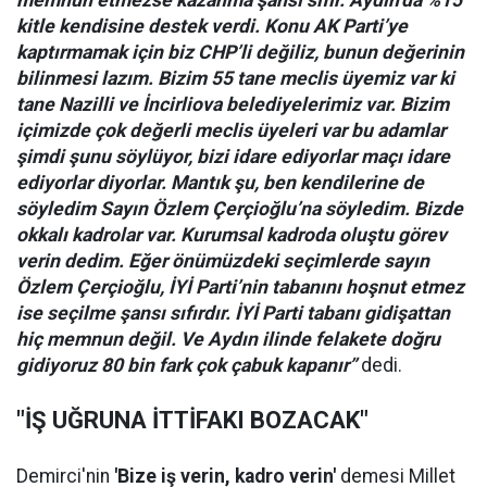
memnun etmezse kazanma şansı sıfır. Aydın’da %15
kitle kendisine destek verdi. Konu AK Parti’ye
kaptırmamak için biz CHP’li değiliz, bunun değerinin
bilinmesi lazım. Bizim 55 tane meclis üyemiz var ki
tane Nazilli ve İncirliova belediyelerimiz var. Bizim
içimizde çok değerli meclis üyeleri var bu adamlar
şimdi şunu söylüyor, bizi idare ediyorlar maçı idare
ediyorlar diyorlar. Mantık şu, ben kendilerine de
söyledim Sayın Özlem Çerçioğlu’na söyledim. Bizde
okkalı kadrolar var. Kurumsal kadroda oluştu görev
verin dedim. Eğer önümüzdeki seçimlerde sayın
Özlem Çerçioğlu, İYİ Parti’nin tabanını hoşnut etmez
ise seçilme şansı sıfırdır. İYİ Parti tabanı gidişattan
hiç memnun değil. Ve Aydın ilinde felakete doğru
gidiyoruz 80 bin fark çok çabuk kapanır’’
dedi.
"İŞ UĞRUNA İTTİFAKI BOZACAK"
Demirci'nin
'Bize iş verin, kadro verin'
demesi Millet