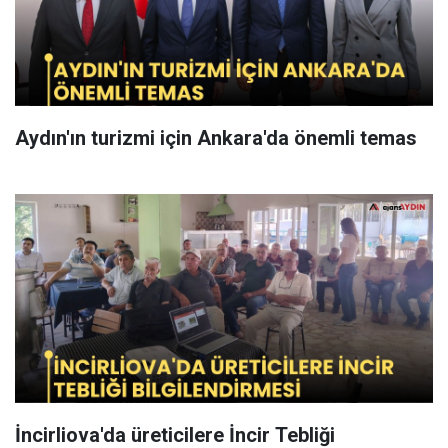
Aydın'ın turizmi için Ankara'da önemli temas
İncirliova'da üreticilere İncir Tebliği