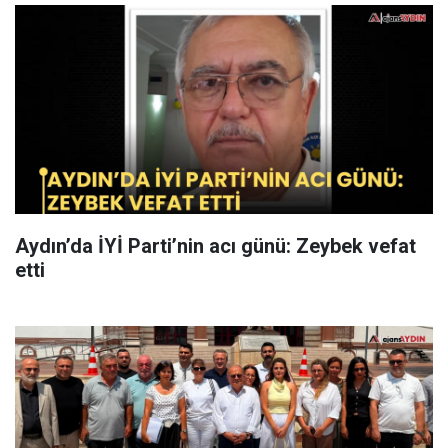
Aydın’da İYİ Parti’nin acı günü: Zeybek vefat
etti