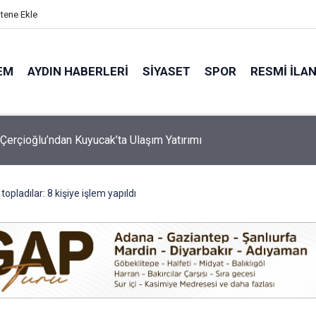
itene Ekle
EM
AYDIN HABERLERI
SIYASET
SPOR
RESMI İLA
 Koray Bir Kez Daha Gururlandırdı!
 topladılar: 8 kişiye işlem yapıldı