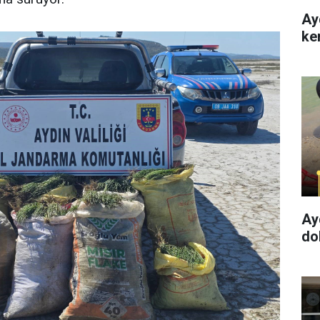
Ay
ke
Ay
dol