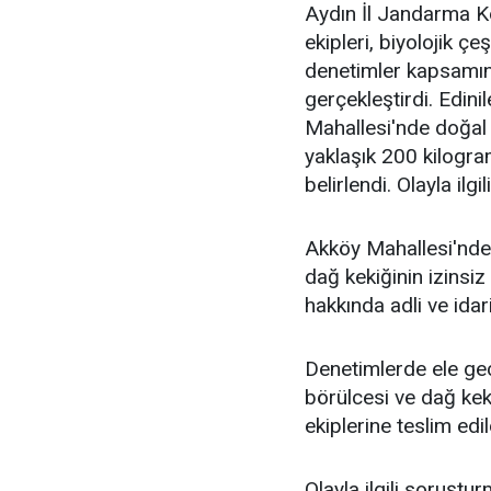
Aydın İl Jandarma K
ekipleri, biyolojik çe
denetimler kapsamın
gerçekleştirdi. Edini
Mahallesi'nde doğal 
yaklaşık 200 kilogra
belirlendi. Olayla ilgi
Akköy Mahallesi'nde 
dağ kekiğinin izinsiz 
hakkında adli ve idari
Denetimlerde ele geç
börülcesi ve dağ ke
ekiplerine teslim edil
Olayla ilgili soruştu