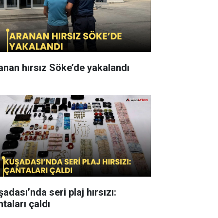
anan hırsız Söke’de yakalandı
adası’nda seri plaj hırsızı:
taları çaldı