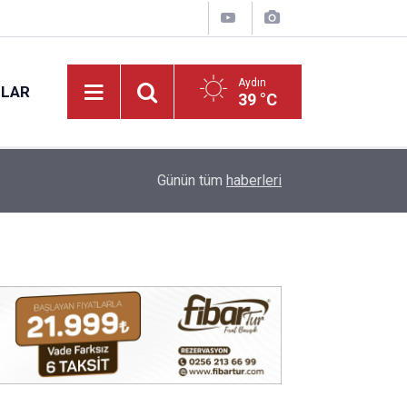
Aydın
NLAR
39 °C
14:03
7 ilden ülkücü gençler bir araya geldi
Günün tüm
haberleri