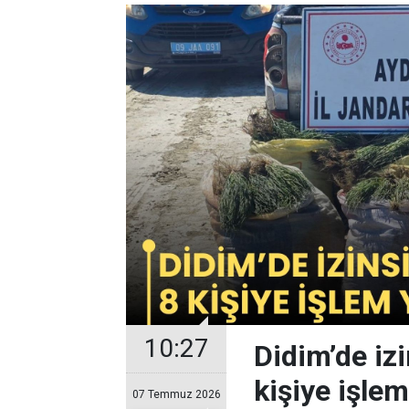
10:27
Didim’de izi
kişiye işlem
07 Temmuz 2026