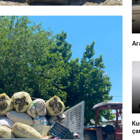
Ar
Kuş
çan