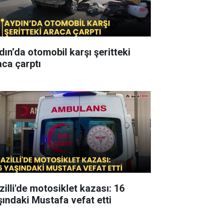
dın’da otomobil karşı şeritteki
aca çarptı
zilli'de motosiklet kazası: 16
şındaki Mustafa vefat etti