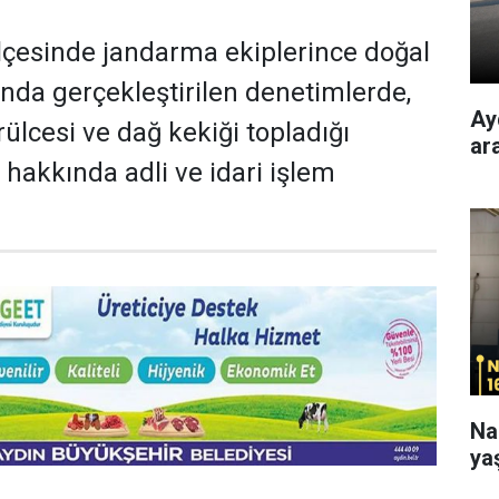
ilçesinde jandarma ekiplerince doğal
nda gerçekleştirilen denetimlerde,
Ay
rülcesi ve dağ kekiği topladığı
ar
i hakkında adli ve idari işlem
Na
ya