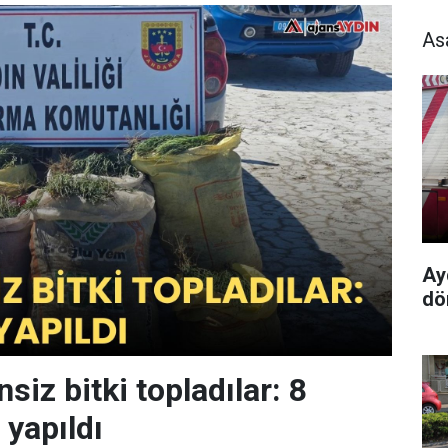
As
Ay
dö
nsiz bitki topladılar: 8
 yapıldı