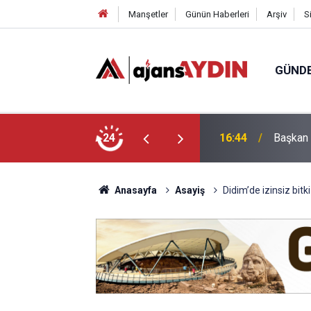
Manşetler
Günün Haberleri
Arşiv
S
GÜND
a Ulaşım Yatırımı
24
16:09
Aydınlı
Anasayfa
Asayiş
Didim’de izinsiz bitki