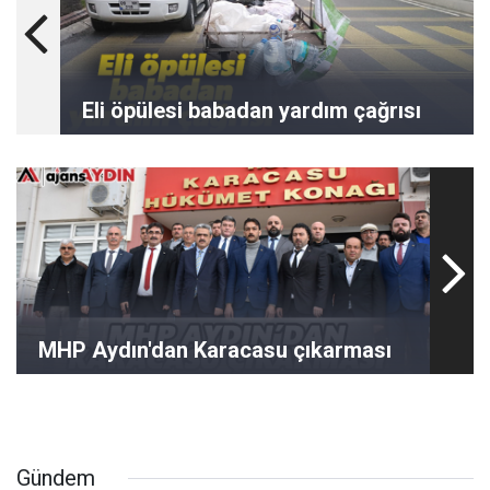
Eli öpülesi babadan yardım çağrısı
MHP Aydın'dan Karacasu çıkarması
Gündem