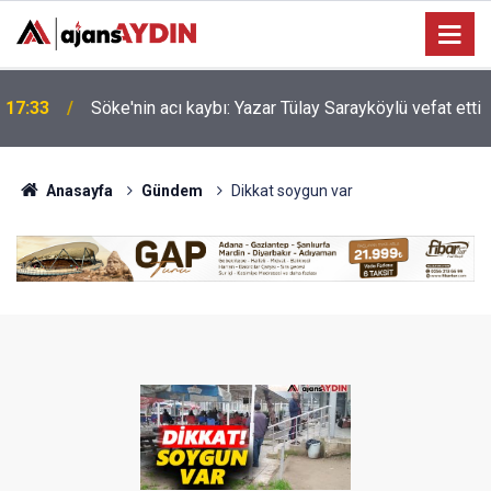
Nazilli'de motosiklet kazası: 16 yaşındaki Mustafa
i
17:23
vefat etti
Anasayfa
Gündem
Dikkat soygun var