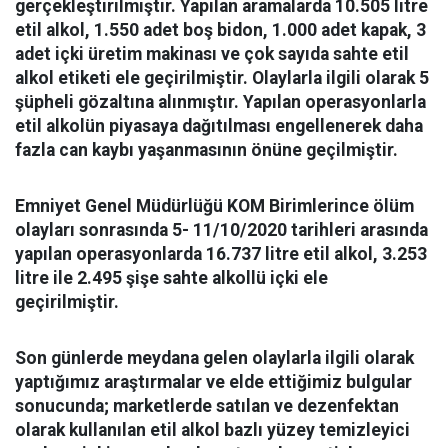
gerçekleştirilmiştir.
Yapılan aramalarda
10.505 litre
etil alkol, 1.550 adet boş bidon, 1.000 adet kapak, 3
adet içki üretim makinası ve çok sayıda sahte etil
alkol etiketi ele geçirilmiştir.
Olaylarla ilgili olarak
5
şüpheli gözaltına alınmıştır.
Yapılan operasyonlarla
etil alkolün piyasaya dağıtılması engellenerek daha
fazla can kaybı yaşanmasının önüne geçilmiştir.
Emniyet Genel Müdürlüğü KOM Birimlerince ölüm
olayları sonrasında 5- 11/10/2020 tarihleri arasında
yapılan operasyonlarda
16.737 litre etil alkol, 3.253
litre ile
2.495 şişe sahte alkollü içki ele
geçirilmiştir.
Son günlerde meydana gelen olaylarla ilgili olarak
yaptığımız araştırmalar ve elde ettiğimiz bulgular
sonucunda; marketlerde satılan ve dezenfektan
olarak kullanılan etil alkol bazlı yüzey temizleyici