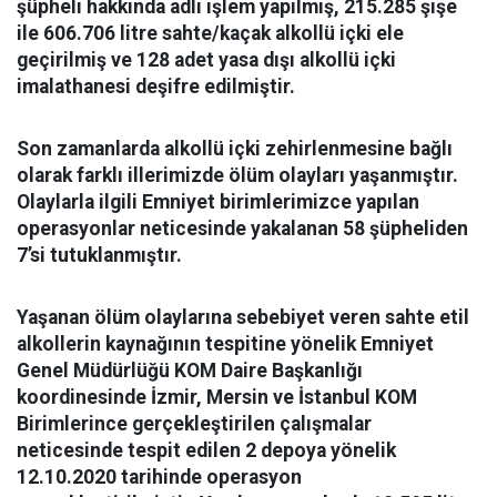
şüpheli hakkında adli işlem yapılmış, 215.285 şişe
ile 606.706 litre sahte/kaçak alkollü içki ele
geçirilmiş ve 128 adet yasa dışı alkollü içki
imalathanesi deşifre edilmiştir.
Son zamanlarda alkollü içki zehirlenmesine bağlı
olarak farklı illerimizde ölüm olayları yaşanmıştır.
Olaylarla ilgili Emniyet birimlerimizce yapılan
operasyonlar neticesinde yakalanan
58 şüpheliden
7’si tutuklanmıştır.
Yaşanan ölüm olaylarına sebebiyet veren sahte etil
alkollerin kaynağının tespitine yönelik
Emniyet
Genel Müdürlüğü KOM Daire Başkanlığı
koordinesinde
İzmir, Mersin ve İstanbul KOM
Birimlerince
gerçekleştirilen çalışmalar
neticesinde tespit edilen
2 depoya yönelik
12.10.2020 tarihinde operasyon