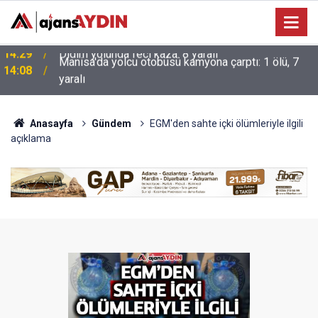
Manisa'da yolcu otobüsü kamyona çarptı: 1 ölü, 7
14:08
yaralı
Anasayfa
Gündem
EGM'den sahte içki ölümleriyle ilgili
açıklama