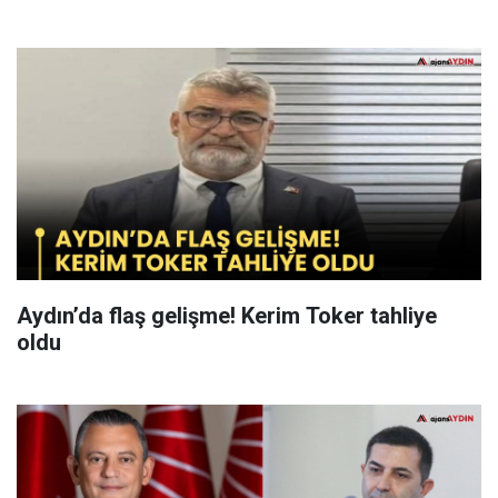
Aydın’da flaş gelişme! Kerim Toker tahliye
oldu