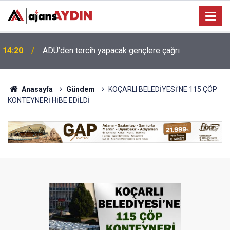
13:34
Koçarlı’ya 4,2 milyonluk içme suyu yatırımı
Anasayfa
Gündem
KOÇARLI BELEDİYESİ'NE 115 ÇÖP
KONTEYNERİ HİBE EDİLDİ