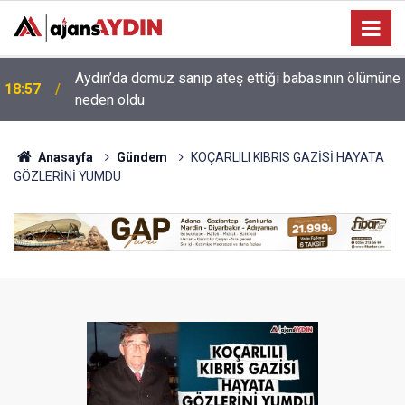
e
18:13
Yeni Parti'nin Aydın kurucu yönetimi belli oldu
Anasayfa
Gündem
KOÇARLILI KIBRIS GAZİSİ HAYATA
GÖZLERİNİ YUMDU