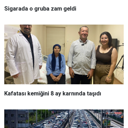
Sigarada o gruba zam geldi
Kafatası kemiğini 8 ay karnında taşıdı