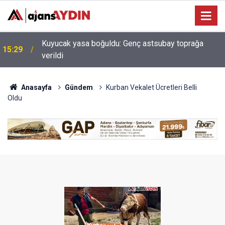
Erdoğan'ın müjdesi hayata geçiyor! Aydın Şehir
14:23
Hastanesi'nde ilk adım atıldı
Anasayfa
Gündem
Kurban Vekalet Ücretleri Belli
Oldu