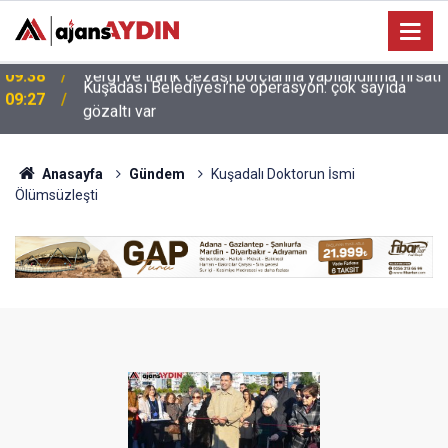
Kuşadası Belediyesi’ne operasyon: çok sayıda
ı
09:27
gözaltı var
Anasayfa
Gündem
Kuşadalı Doktorun İsmi
Ölümsüzleşti