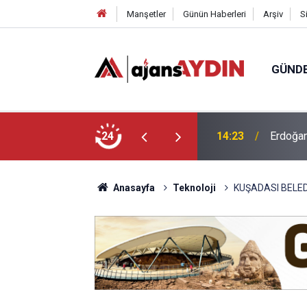
Manşetler
Günün Haberleri
Arşiv
S
GÜND
r! Aydın Şehir Hastanesi'nde ilk adım atıldı
24
14:09
Didim Ma
Anasayfa
Teknoloji
KUŞADASI BELE