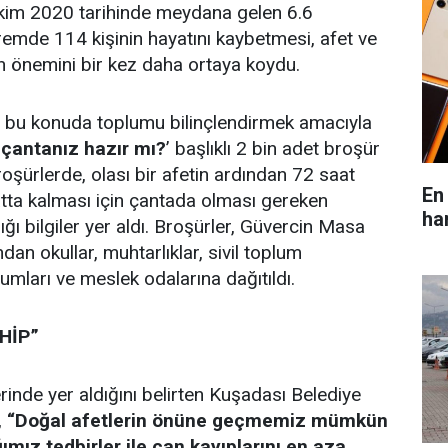
kim 2020 tarihinde meydana gelen 6.6
emde 114 kişinin hayatını kaybetmesi, afet ve
n önemini bir kez daha ortaya koydu.
, bu konuda toplumu bilinçlendirmek amacıyla
 çantanız hazır mı?
’ başlıklı 2 bin adet broşür
broşürlerde, olası bir afetin ardından 72 saat
En
tta kalması için çantada olması gereken
ha
ığı bilgiler yer aldı. Broşürler, Güvercin Masa
ndan okullar, muhtarlıklar, sivil toplum
umları ve meslek odalarına dağıtıldı.
HİP”
erinde yer aldığını belirten Kuşadası Belediye
,
“Doğal afetlerin önüne geçmemiz mümkün
ımız tedbirler ile can kayıplarını en aza