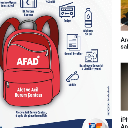
Ar
sa
İP
Ap