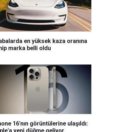
abalarda en yüksek kaza oranına
hip marka belli oldu
hone 16'nın görüntülerine ulaşıldı:
ple'a yeni düğme geliyor