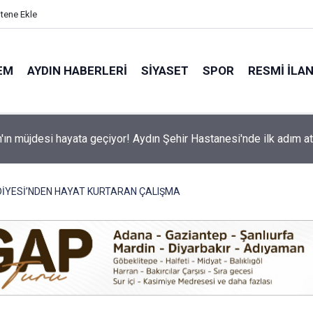
itene Ekle
EM
AYDIN HABERLERI
SIYASET
SPOR
RESMI İLA
vişehir Pazar Yeri’nde tatilci akını
DİYESİ’NDEN HAYAT KURTARAN ÇALIŞMA