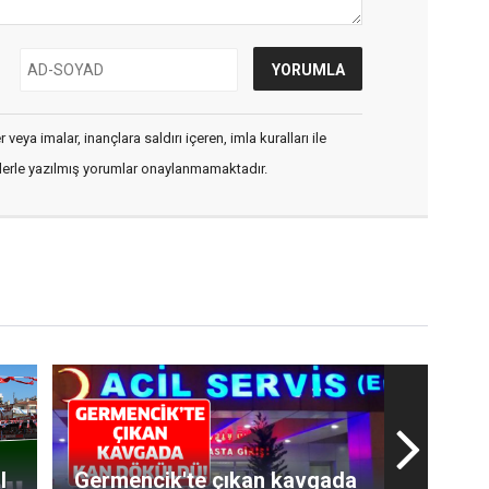
veya imalar, inançlara saldırı içeren, imla kuralları ile
flerle yazılmış yorumlar onaylanmamaktadır.
I
Germencik'te çıkan kavgada