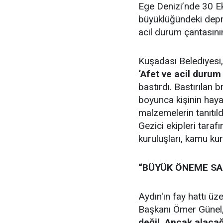
Ege Denizi’nde 30 E
büyüklüğündeki depr
acil durum çantasını
Kuşadası Belediyesi
‘Afet ve acil durum
bastırdı. Bastırılan 
boyunca kişinin haya
malzemelerin tanıtıld
Gezici ekipleri tarafı
kuruluşları, kamu kur
“BÜYÜK ÖNEME SA
Aydın'ın fay hattı üz
Başkanı Ömer Günel
değil. Ancak alacağ