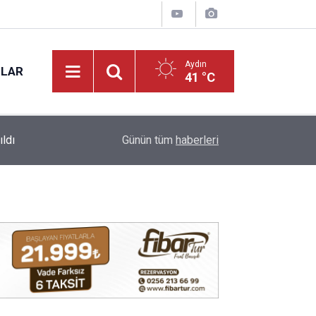
Aydın
NLAR
41 °C
12:53
Çine yangınında uçurumdan düşen Mehmet amca
Günün tüm
haberleri