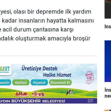
yesi, olası bir depremde ilk yardım
a kadar insanların hayatta kalmasını
In
e acil durum çantasına karşı
ndalık oluşturmak amacıyla broşür
İn
ne