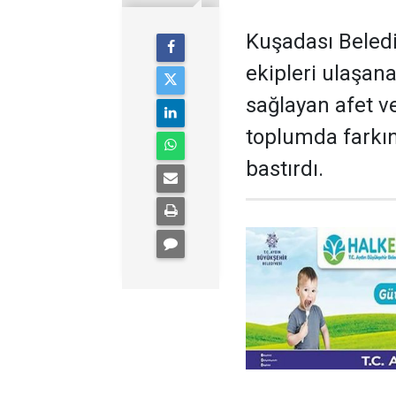
Kuşadası Beledi
ekipleri ulaşan
sağlayan afet v
toplumda farkı
bastırdı.