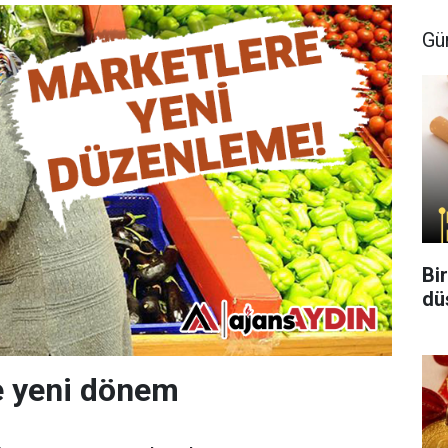
Gü
Bi
dü
e yeni dönem