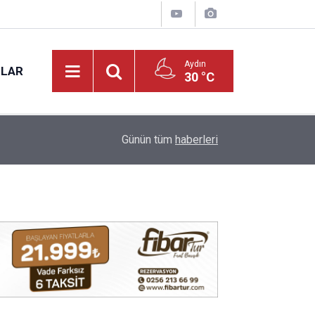
Aydın
NLAR
30 °C
17:31
Vali Varol, Adalet Bakan Yardımcısı Can Tuncay'ı 
Günün tüm
haberleri