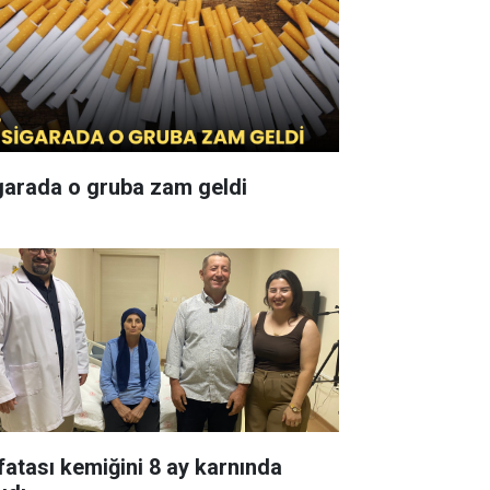
garada o gruba zam geldi
fatası kemiğini 8 ay karnında