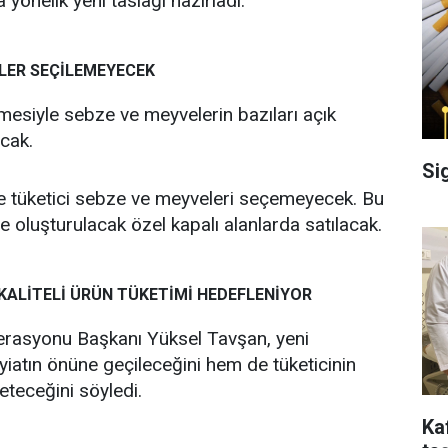
yönelik yeni taslağı hazırladı.
ELER SEÇİLEMEYECEK
esiyle sebze ve meyvelerin bazıları açık
cak.
Si
te tüketici sebze ve meyveleri seçemeyecek. Bu
 oluşturulacak özel kapalı alanlarda satılacak.
KALİTELİ ÜRÜN TÜKETİMİ HEDEFLENİYOR
derasyonu Başkanı Yüksel Tavşan, yeni
iatın önüne geçileceğini hem de tüketicinin
keteceğini söyledi.
Ka