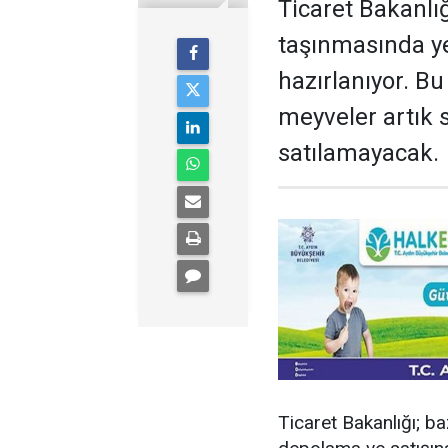
Ticaret Bakanlı
taşınmasında y
hazırlanıyor. B
meyveler artık 
satılamayacak.
Ticaret Bakanlığı; b