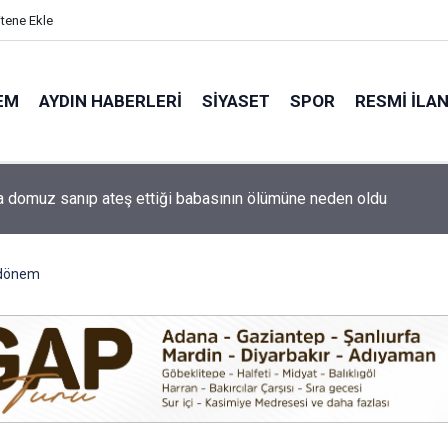
itene Ekle
EM
AYDIN HABERLERI
SIYASET
SPOR
RESMI İLA
a domuz sanıp ateş ettiği babasının ölümüne neden oldu
ti'nin Aydın kurucu yönetimi belli oldu
 dönem