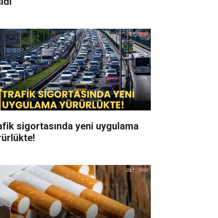
ıdı
afik sigortasında yeni uygulama
rürlükte!