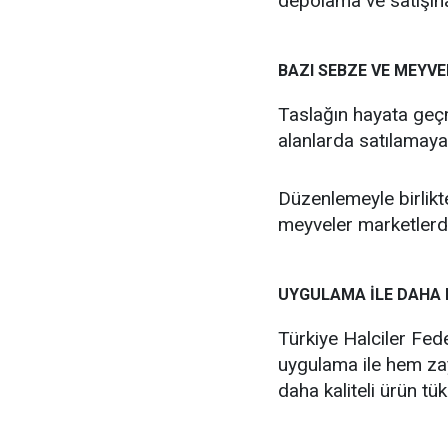
depolama ve satışına 
BAZI SEBZE VE MEYV
Taslağın hayata geçm
alanlarda satılamaya
Düzenlemeyle birlik
meyveler marketlerde
UYGULAMA İLE DAHA 
Türkiye Halciler Fe
uygulama ile hem zay
daha kaliteli ürün tü