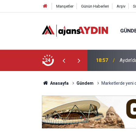
Manşetler
Günün Haberleri
Arşiv
S
GÜND
18:57
Aydın’d
24
18:13
Yeni Par
Anasayfa
Gündem
Marketlerde yeni