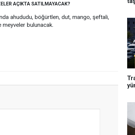
taş
ZELER AÇIKTA SATILMAYACAK?
a ahududu, böğürtlen, dut, mango, şeftali,
e meyveler bulunacak.
Tr
yü