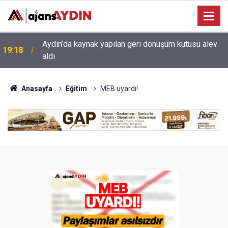
17:34
Aydın’da otomobil karşı şeritteki araca çarptı
Anasayfa
Eğitim
MEB uyardı!