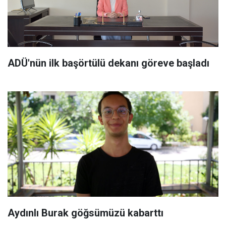
ADÜ'nün ilk başörtülü dekanı göreve başladı
Aydınlı Burak göğsümüzü kabarttı