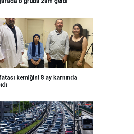
garada o gruba zam geldi
fatası kemiğini 8 ay karnında
ıdı