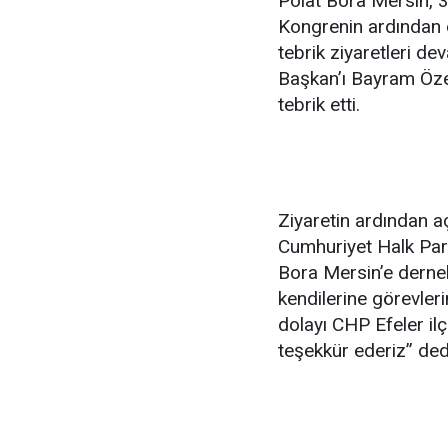
Polat Bora Mersin, 3
Kongrenin ardından 
tebrik ziyaretleri d
Başkan’ı Bayram Öze
tebrik etti.
Ziyaretin ardından a
Cumhuriyet Halk Parti
Bora Mersin’e dernek
kendilerine görevleri
dolayı CHP Efeler il
teşekkür ederiz” ded