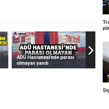
Tr
yü
ADÜ Hastanesi'nde parası
olmayan yandı
Si