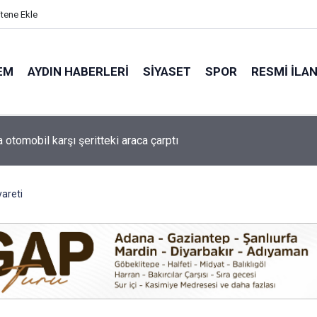
itene Ekle
EM
AYDIN HABERLERI
SIYASET
SPOR
RESMI İLA
de minik yetenekler yeşil sahada geleceğe hazırlanıyor
yareti