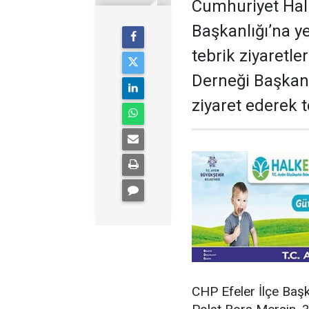
Cumhuriyet Halk 
Başkanlığı’na y
tebrik ziyaretle
Derneği Başkan
ziyaret ederek te
CHP Efeler İlçe Başk