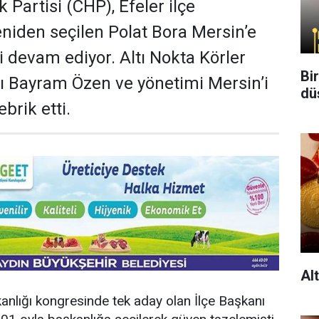
Partisi (CHP), Efeler ilçe
eniden seçilen Polat Bora Mersin’e
ri devam ediyor. Altı Nokta Körler
Bi
ı Bayram Özen ve yönetimi Mersin’i
dü
brik etti.
Al
anlığı kongresinde tek aday olan İlçe Başkanı