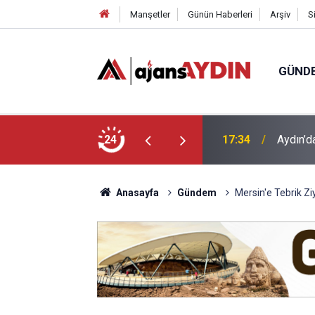
Manşetler
Günün Haberleri
Arşiv
S
GÜND
 araca çarptı
24
16:07
Efeler'
Anasayfa
Gündem
Mersin'e Tebrik Zi