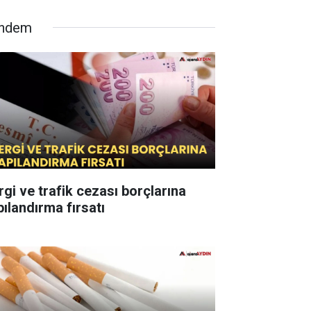
ndem
rgi ve trafik cezası borçlarına
pılandırma fırsatı