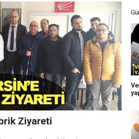
Gü
Ve
ya
rik Ziyareti