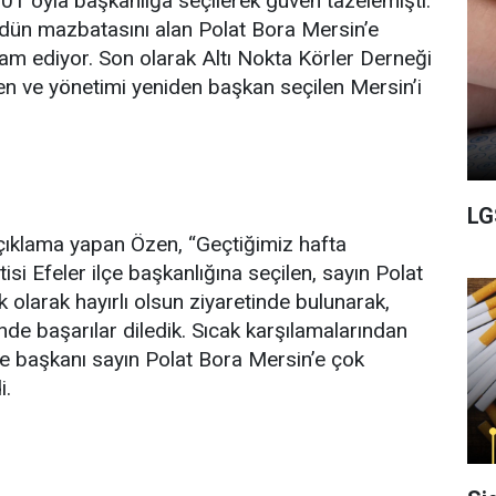
01 oyla başkanlığa seçilerek güven tazelemişti.
dün mazbatasını alan Polat Bora Mersin’e
evam ediyor. Son olarak Altı Nokta Körler Derneği
n ve yönetimi yeniden başkan seçilen Mersin’i
LG
çıklama yapan Özen, “Geçtiğimiz hafta
si Efeler ilçe başkanlığına seçilen, sayın Polat
 olarak hayırlı olsun ziyaretinde bulunarak,
nde başarılar diledik. Sıcak karşılamalarından
çe başkanı sayın Polat Bora Mersin’e çok
i.