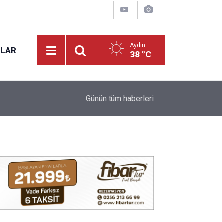
Aydın
NLAR
38 °C
15:27
Aydın’da yeni mahsul kuru incir tezgâhta: Kilosu 
Günün tüm
haberleri