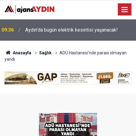
09:22
Nazilli’nin sevilen ismi Samet vefat etti
Anasayfa
Sağlık
ADÜ Hastanesi'nde parası olmayan
yandı