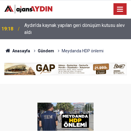
17:34
Aydın’da otomobil karşı şeritteki araca çarptı
Anasayfa
Gündem
Meydanda HDP önlemi