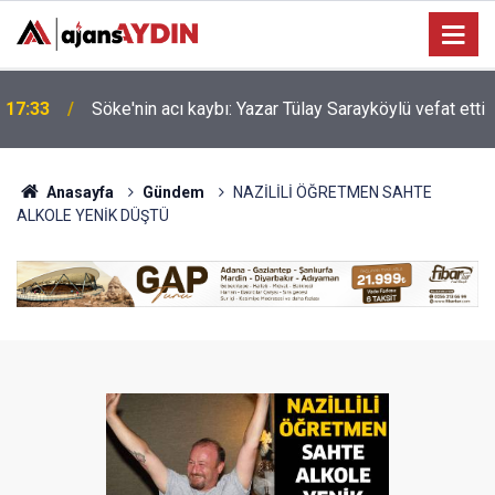
Nazilli'de motosiklet kazası: 16 yaşındaki Mustafa
i
17:23
vefat etti
Anasayfa
Gündem
NAZİLİLİ ÖĞRETMEN SAHTE
ALKOLE YENİK DÜŞTÜ