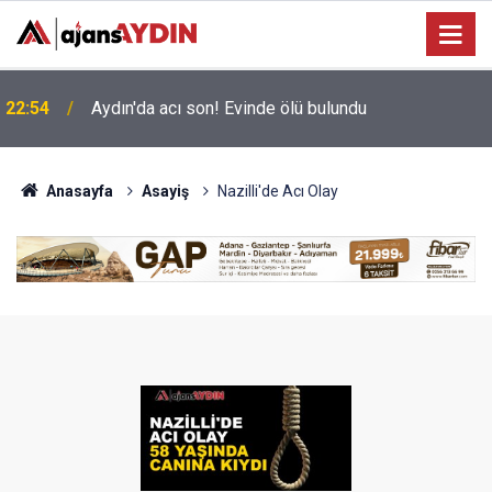
Büyükşehir’in Ağız ve Diş Sağlığı hizmeti
18:45
vatandaşla buluşuyor
Anasayfa
Asayiş
Nazilli'de Acı Olay