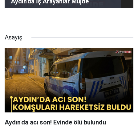
Aydın'da İş Arayanlar Müjde
Asayiş
Aydın'da acı son! Evinde ölü bulundu