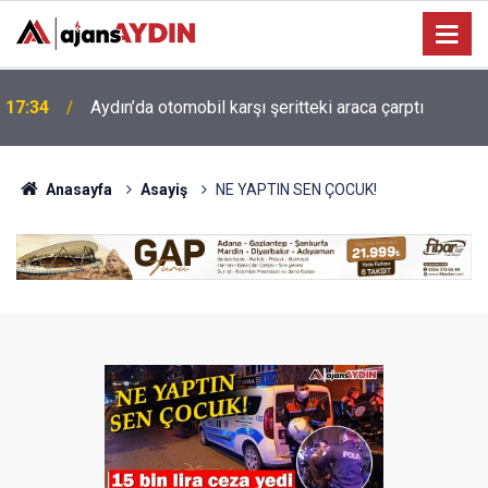
Efeler'de minik yetenekler yeşil sahada geleceğe
16:07
hazırlanıyor
Anasayfa
Asayiş
NE YAPTIN SEN ÇOCUK!