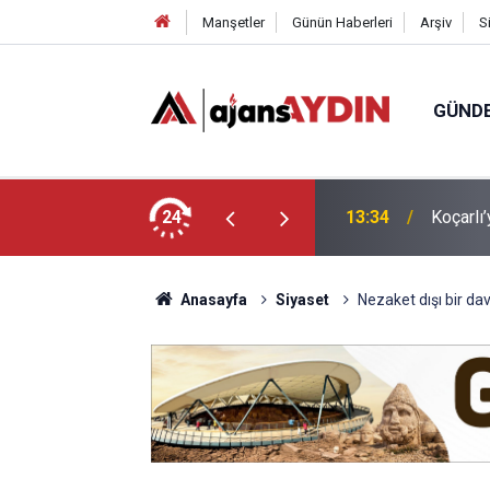
Manşetler
Günün Haberleri
Arşiv
S
GÜND
yu yatırımı
24
12:57
Efeler'd
Anasayfa
Siyaset
Nezaket dışı bir da