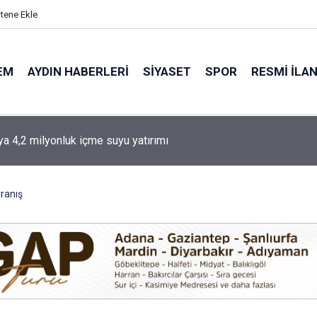
itene Ekle
EM
AYDIN HABERLERI
SIYASET
SPOR
RESMI İLA
e özel bireyler üretime katılıyor
vranış