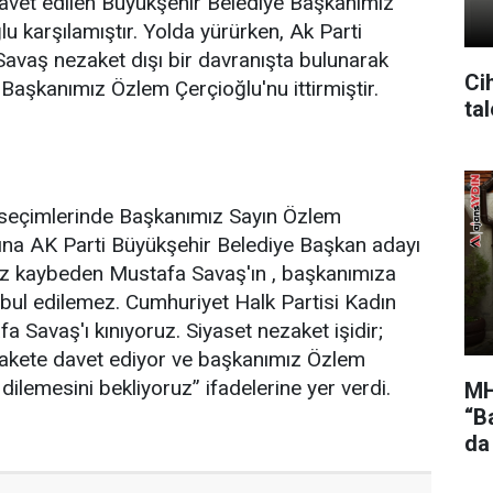
 davet edilen Büyükşehir Belediye Başkanımız
u karşılamıştır. Yolda yürürken, Ak Parti
 Savaş nezaket dışı bir davranışta bulunarak
Cih
Başkanımız Özlem Çerçioğlu'nu ittirmiştir.
ta
seçimlerinde Başkanımız Sayın Özlem
ına AK Parti Büyükşehir Belediye Başkan adayı
kez kaybeden Mustafa Savaş'ın , başkanımıza
abul edilemez. Cumhuriyet Halk Partisi Kadın
 Savaş'ı kınıyoruz. Siyaset nezaket işidir;
akete davet ediyor ve başkanımız Özlem
ilemesini bekliyoruz” ifadelerine yer verdi.
MH
“Ba
da