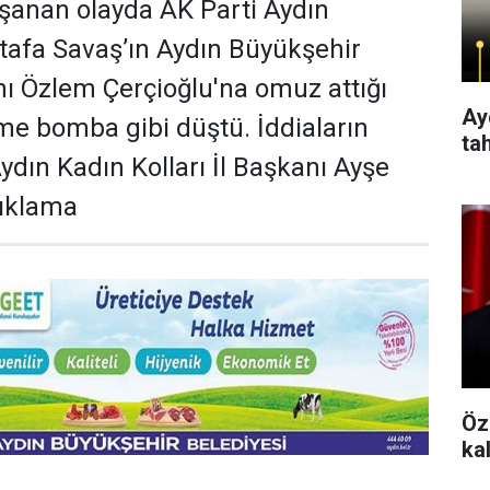
şanan olayda AK Parti Aydın
stafa Savaş’ın Aydın Büyükşehir
ı Özlem Çerçioğlu'na omuz attığı
Aydı
me bomba gibi düştü. İddiaların
ta
dın Kadın Kolları İl Başkanı Ayşe
ıklama
Öz