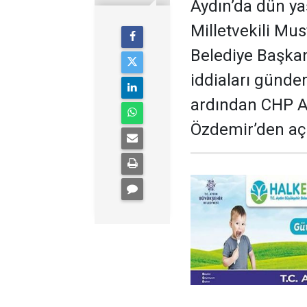
Aydın’da dün ya
Milletvekili Mu
Belediye Başkan
iddiaları günde
ardından CHP Ay
Özdemir’den aç