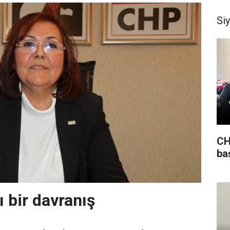
Si
CH
ba
ı bir davranış