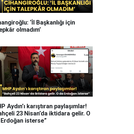
angiroğlu: ‘İl Başkanlığı için
lepkâr olmadım’
P Aydın’ı karıştıran paylaşımlar!
hçeli 23 Nisan’da iktidara gelir. O
 Erdoğan isterse”