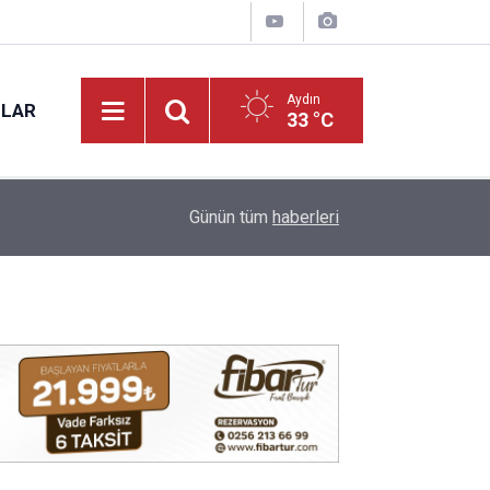
Aydın
NLAR
33 °C
11:51
Didim’de yaz konserleri vatandaşları buluşturuy
Günün tüm
haberleri