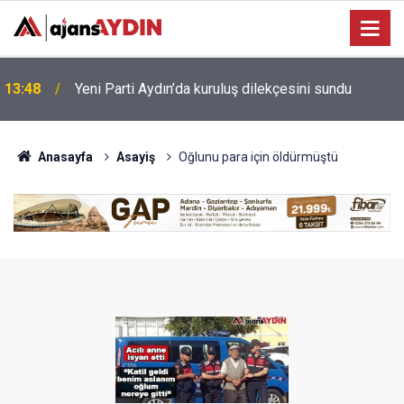
Bağarcık Göleti hayvancılığın su ihtiyacını
12:49
karşılayacak
Anasayfa
Asayiş
Oğlunu para için öldürmüştü