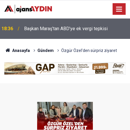
17:39
CHP'li meclis üyesi Ömer Akdağ AK Parti'ye katıldı
Anasayfa
Gündem
Özgür Özel'den sürpriz ziyaret