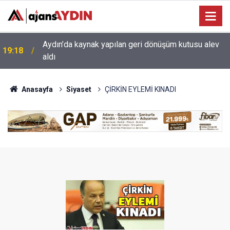
17:34
Aydın’da otomobil karşı şeritteki araca çarptı
Anasayfa
Siyaset
ÇİRKİN EYLEMİ KINADI