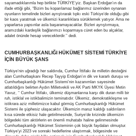
sayamadıklarımla hep birlikte TÜRKİYE’yiz. Başkan Erdoğan’ın da
ifade ettiği gibi, “Bizim bu koparılamaz bağlarımız üzerinden oynanan
oyunların temelinde bizleri ayrıştırarak tıpkı eski Türkiye’de olduğu gibi
bir kaos yaratmak ve ülkemizi karanlıklara sürüklemek yatıyor. Ama ne
yaparlarsa yapsınlar asla başaramayacaklar. Bizleri ayrıştırmaya,
aramızdaki kardeşlik bağlarımızı koparmaya cüret eden bu alçaklar,
adalet önünde hesap vereceklerdir.’’ dedi.
CUMHURBAŞKANLIĞI HÜKÜMET SİSTEMİ TÜRKİYE
İÇİN BÜYÜK ŞANS
Türkiye’nin uğradığı her saldırıda, Cumhur İttifakı ile milletin desteğini
alan Cumhurbaşkanı Recep Tayyip Erdoğan’ın dik ve kararlı duruşu ve
Cumhurbaşkanlığı Hükümet Sistemi’nin kazanımları sayesinde
atlatıldığını belirten Aydın Milletvekili ve AK Parti MKYK Üyesi Metin
Yavuz, ‘‘ Cumhur İttifakı, ülkemiz düşmanlarına karşı dik duran milli bir
ruh, istiklal ve istikbalimizin teminatıdır. Ülkemiz, demokratikleşme ve
istikrara aziz milletimizce kabul görmüş Cumhurbaşkanlığı Hükümet
Sistemi ile şüphesiz ulaşacaktır. Ülkemizin maruz kaldığı saldırıların
kısa sürede etkisiz hale getirilmesinde, Suriye’de krizinde ülkemizin
bölgedeki tüm aktörlerin en önemli muhatabı haline gelinmesinde
Cumhurbaşkanlığı Hükümet Sisteminin çok büyük faydaları olmuştur.
Türkiye’yi 2023 ve sonraki hedeflerine ulaştırmak, bölgesinde ve