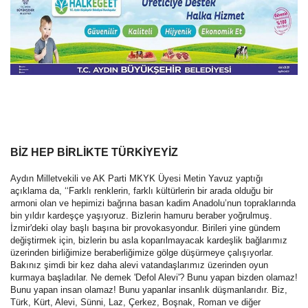
BİZ HEP BİRLİKTE TÜRKİYEYİZ
Aydın Milletvekili ve AK Parti MKYK Üyesi Metin Yavuz yaptığı
açıklama da, ‘‘Farklı renklerin, farklı kültürlerin bir arada olduğu bir
armoni olan ve hepimizi bağrına basan kadim Anadolu’nun topraklarında
bin yıldır kardeşçe yaşıyoruz. Bizlerin hamuru beraber yoğrulmuş.
İzmir'deki olay başlı başına bir provokasyondur. Birileri yine gündem
değiştirmek için, bizlerin bu asla koparılmayacak kardeşlik bağlarımız
üzerinden birliğimize beraberliğimize gölge düşürmeye çalışıyorlar.
Bakınız şimdi bir kez daha alevi vatandaşlarımız üzerinden oyun
kurmaya başladılar. Ne demek 'Defol Alevi'? Bunu yapan bizden olamaz!
Bunu yapan insan olamaz! Bunu yapanlar insanlık düşmanlarıdır. Biz,
Türk, Kürt, Alevi, Sünni, Laz, Çerkez, Boşnak, Roman ve diğer