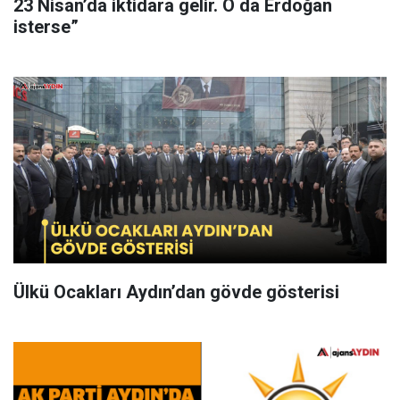
23 Nisan’da iktidara gelir. O da Erdoğan
isterse”
Ülkü Ocakları Aydın’dan gövde gösterisi