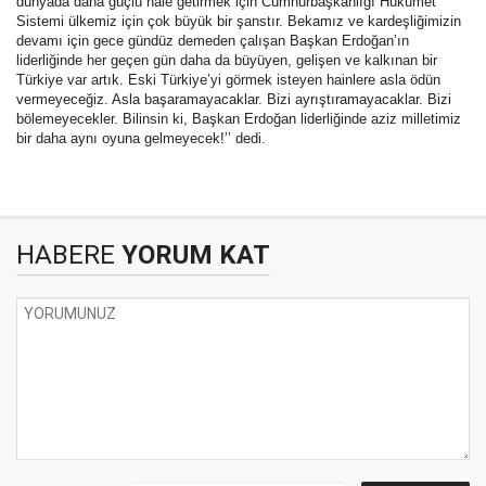
dünyada daha güçlü hâle getirmek için Cumhurbaşkanlığı Hükümet
Sistemi ülkemiz için çok büyük bir şanstır. Bekamız ve kardeşliğimizin
devamı için gece gündüz demeden çalışan Başkan Erdoğan’ın
liderliğinde her geçen gün daha da büyüyen, gelişen ve kalkınan bir
Türkiye var artık. Eski Türkiye’yi görmek isteyen hainlere asla ödün
vermeyeceğiz. Asla başaramayacaklar. Bizi ayrıştıramayacaklar. Bizi
bölemeyecekler. Bilinsin ki, Başkan Erdoğan liderliğinde aziz milletimiz
bir daha aynı oyuna gelmeyecek!’’ dedi.
HABERE
YORUM KAT