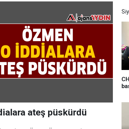
Si
CH
ba
ialara ateş püskürdü