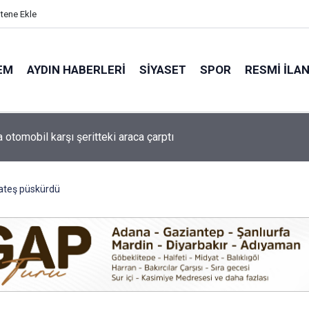
itene Ekle
EM
AYDIN HABERLERI
SIYASET
SPOR
RESMI İLA
de minik yetenekler yeşil sahada geleceğe hazırlanıyor
ateş püskürdü