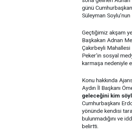
sona gelinen Adnan
günü Cumhurbaşkanı 
Süleyman Soylu’nun ka
Geçtiğimiz akşam ye
Başkakan Adnan Mend
Çakırbeyli Mahallesi 
Peker’in sosyal medy
karmaşa nedeniyle er
Konu hakkında Ajans
Aydın İl Başkanı Ö
geleceğini kim söy
Cumhurbaşkanı Erdo
yönünde kendisi tara
bulunmadığını ve idd
belirtti.