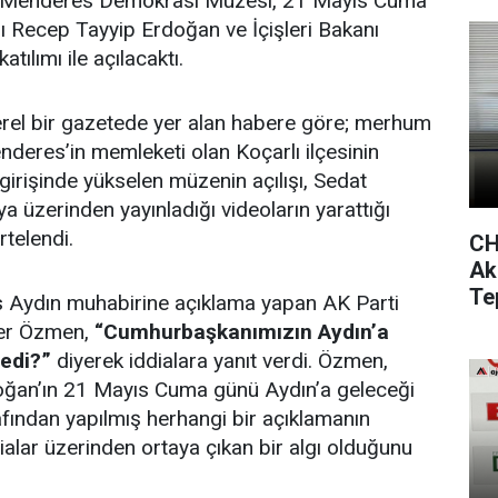
 Menderes Demokrasi Müzesi, 21 Mayıs Cuma
Recep Tayyip Erdoğan ve İçişleri Bakanı
tılımı ile açılacaktı.
rel bir gazetede yer alan habere göre; merhum
eres’in memleketi olan Koçarlı ilçesinin
girişinde yükselen müzenin açılışı, Sedat
a üzerinden yayınladığı videoların yarattığı
telendi.
CH
Ak
Te
 Aydın muhabirine açıklama yapan AK Parti
mer Özmen,
“Cumhurbaşkanımızın Aydın’a
ledi?”
diyerek iddialara yanıt verdi. Özmen,
ğan’ın 21 Mayıs Cuma günü Aydın’a geleceği
fından yapılmış herhangi bir açıklamanın
ialar üzerinden ortaya çıkan bir algı olduğunu