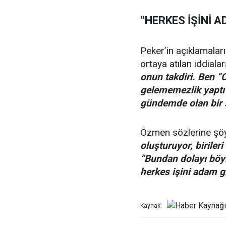
“HERKES İŞİNİ A
Peker’in açıklamalar
ortaya atılan iddial
onun takdiri. Ben 
gelememezlik yaptı
gündemde olan bir ş
Özmen sözlerine şöy
oluşturuyor, biriler
“Bundan dolayı böyl
herkes işini adam gi
Kaynak: