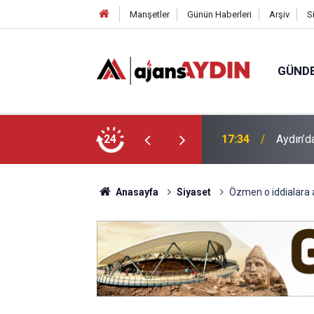
Manşetler
Günün Haberleri
Arşiv
S
GÜND
 araca çarptı
24
16:07
Efeler'
Anasayfa
Siyaset
Özmen o iddialara 