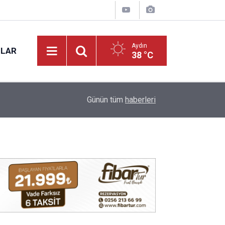
Aydın
NLAR
38 °C
15:27
Aydın’da yeni mahsul kuru incir tezgâhta: Kilosu 
Günün tüm
haberleri