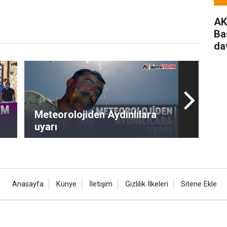
AK
Ba
da
Meteorolojiden Aydınlılara
uyarı
Anasayfa
Künye
İletişim
Gizlilik İlkeleri
Sitene Ekle