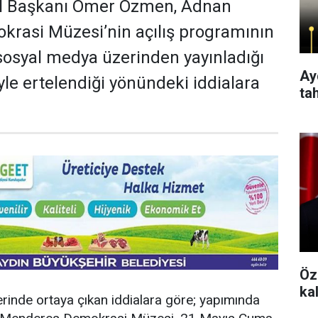
 İl Başkanı Ömer Özmen, Adnan
rasi Müzesi’nin açılış programının
sosyal medya üzerinden yayınladığı
Aydı
yle ertelendiği yönündeki iddialara
ta
Öz
lerinde ortaya çıkan iddialara göre; yapımında