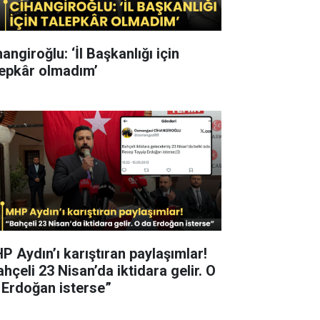
angiroğlu: ‘İl Başkanlığı için
lepkâr olmadım’
P Aydın’ı karıştıran paylaşımlar!
hçeli 23 Nisan’da iktidara gelir. O
 Erdoğan isterse”