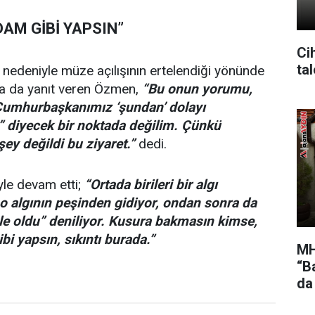
DAM GİBİ YAPSIN”
Cih
ta
ı nedeniyle müze açılışının ertelendiği yönünde
ara da yanıt veren Özmen,
“Bu onun yorumu,
“Cumhurbaşkanımız ‘şundan’ dolayı
” diyecek bir noktada değilim. Çünkü
ey değildi bu ziyaret.”
dedi.
le devam etti;
“Ortada birileri bir algı
i o algının peşinden gidiyor, ondan sonra da
e oldu” deniliyor. Kusura bakmasın kimse,
bi yapsın, sıkıntı burada.”
MH
“Ba
da