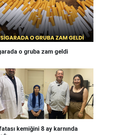
garada o gruba zam geldi
fatası kemiğini 8 ay karnında