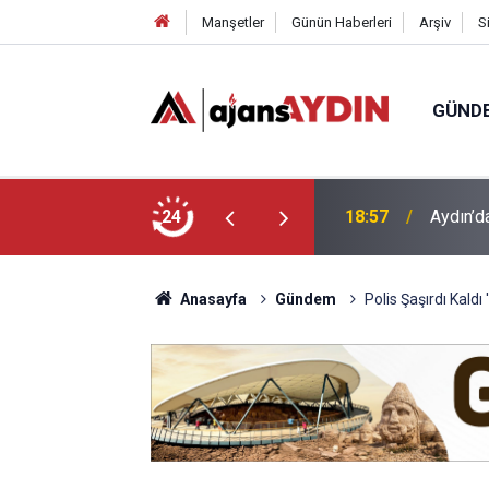
Manşetler
Günün Haberleri
Arşiv
S
GÜND
ği babasının ölümüne neden oldu
24
18:13
Yeni Par
Anasayfa
Gündem
Polis Şaşırdı Kald