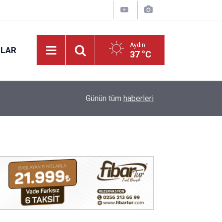
Aydın
NLAR
37 °C
17:31
Vali Varol, Adalet Bakan Yardımcısı Can Tuncay'ı 
Günün tüm
haberleri