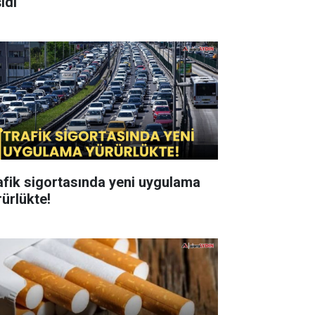
ıdı
afik sigortasında yeni uygulama
rürlükte!