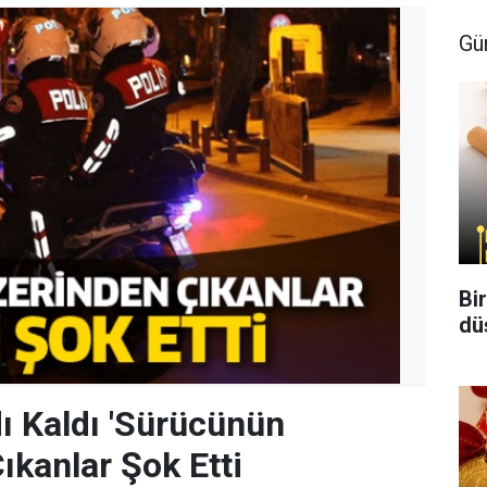
Gü
Bi
dü
dı Kaldı 'Sürücünün
ıkanlar Şok Etti