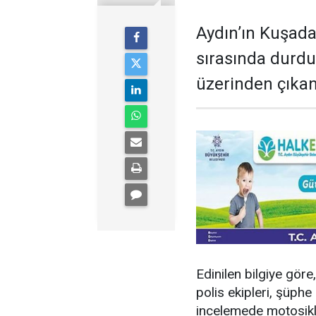
Aydın’ın Kuşada
sırasında durd
üzerinden çıkanl
Edinilen bilgiye gö
polis ekipleri, şüphe
incelemede motosikl