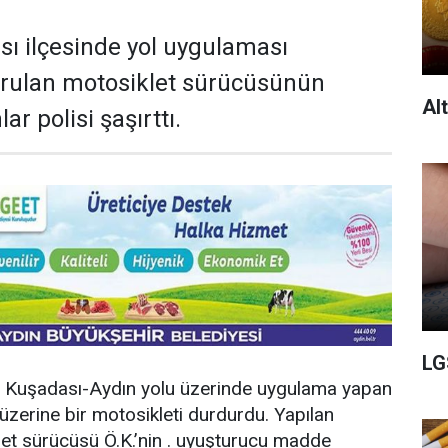
sı ilçesinde yol uygulaması
urulan motosiklet sürücüsünün
Al
ar polisi şaşırttı.
LG
re, Kuşadası-Aydın yolu üzerinde uygulama yapan
 üzerine bir motosikleti durdurdu. Yapılan
et sürücüsü Ö.K.’nin . uyuşturucu madde