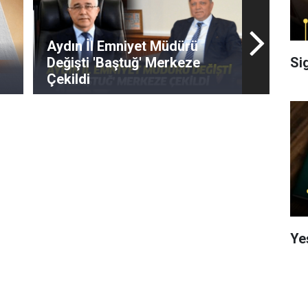
Aydın İl Emniyet Müdürü
Si
Değişti 'Baştuğ' Merkeze
Çekildi
Ye