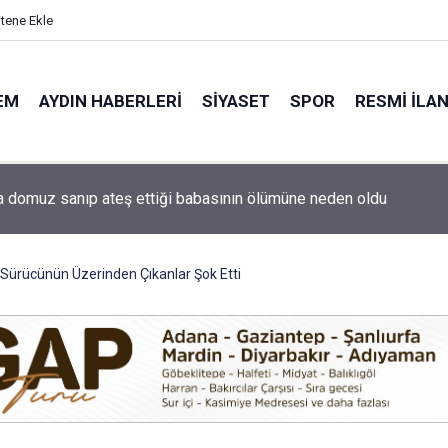
itene Ekle
EM
AYDIN HABERLERI
SIYASET
SPOR
RESMI İLA
ti'nin Aydın kurucu yönetimi belli oldu
ı 'Sürücünün Üzerinden Çıkanlar Şok Etti