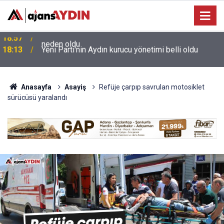
e
18:13
Yeni Parti'nin Aydın kurucu yönetimi belli oldu
Anasayfa
Asayiş
Refüje çarpıp savrulan motosiklet
sürücüsü yaralandı