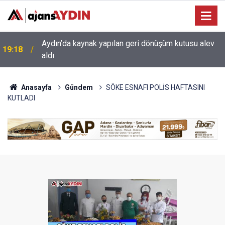
17:34
Aydın’da otomobil karşı şeritteki araca çarptı
Anasayfa
Gündem
SÖKE ESNAFI POLİS HAFTASINI
KUTLADI