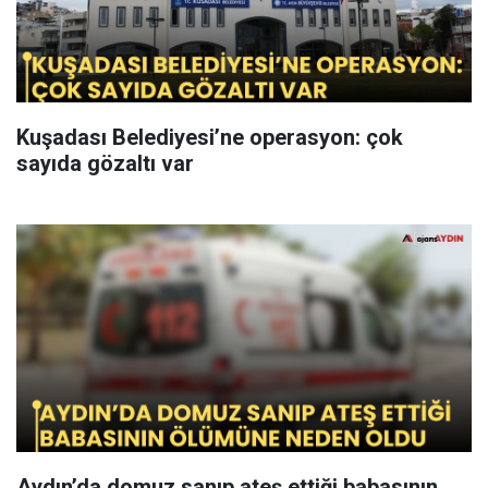
Kuşadası Belediyesi’ne operasyon: çok
sayıda gözaltı var
Aydın’da domuz sanıp ateş ettiği babasının