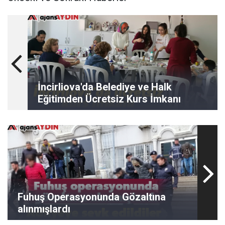
İncirliova'da Belediye ve Halk
Eğitimden Ücretsiz Kurs İmkanı
Fuhuş Operasyonunda Gözaltına
alınmışlardı