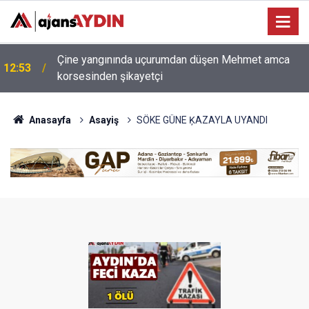
Nazilli ilçe başkanı Naim Atmaca acil ameliyata
12:44
alındı
Anasayfa
Asayiş
SÖKE GÜNE ĶAZAYLA UYANDI