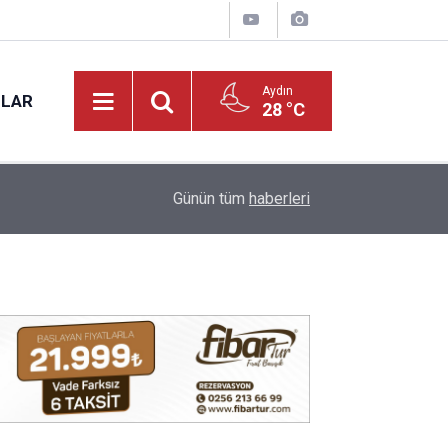
Aydın
NLAR
28 °C
17:20
VALİ VAROL, PMYO’DA İNCELEMELERDE BUL
Günün tüm
haberleri