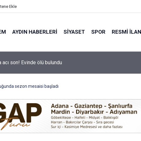
itene Ekle
EM
AYDIN HABERLERI
SIYASET
SPOR
RESMI İLA
hir’in Ağız ve Diş Sağlığı hizmeti vatandaşla buluşuyor
ğunda sezon mesaisi başladı