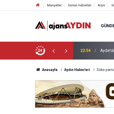
Manşetler
Günün Haberleri
Arşiv
S
GÜND
undu
24
18:45
Büyükşe
Anasayfa
Aydın Haberleri
Söke pamu