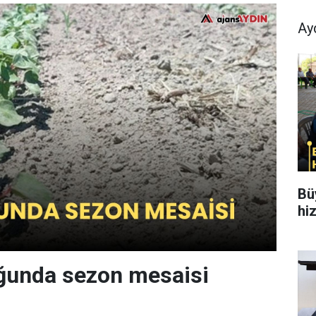
Ay
Bü
hi
unda sezon mesaisi