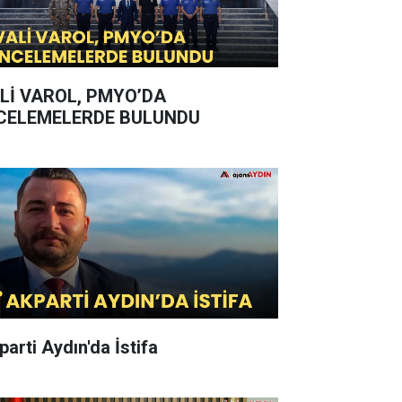
Lİ VAROL, PMYO’DA
CELEMELERDE BULUNDU
parti Aydın'da İstifa