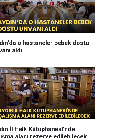
dın’da o hastaneler bebek dostu
vanı aldı
dın İl Halk Kütüphanesi'nde
lışma alanı rezerve edilebilecek