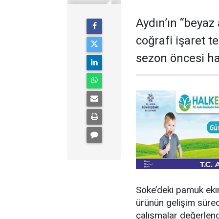
Aydın’ın “beyaz 
coğrafi işaret 
sezon öncesi haz
Söke’deki pamuk ekim
ürünün gelişim süre
çalışmalar değerlendi