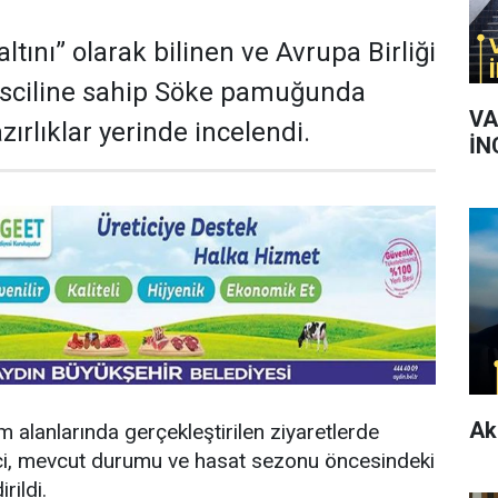
altını” olarak bilinen ve Avrupa Birliği
tesciline sahip Söke pamuğunda
VA
ırlıklar yerinde incelendi.
İN
Ak
 alanlarında gerçekleştirilen ziyaretlerde
ci, mevcut durumu ve hasat sezonu öncesindeki
rildi.