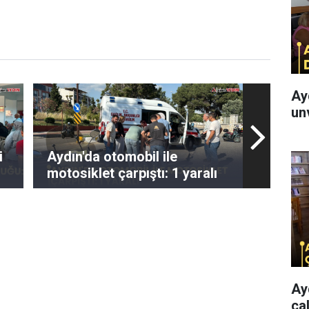
Ay
un
i
Aydın'da otomobil ile
motosiklet çarpıştı: 1 yaralı
Ay
ça