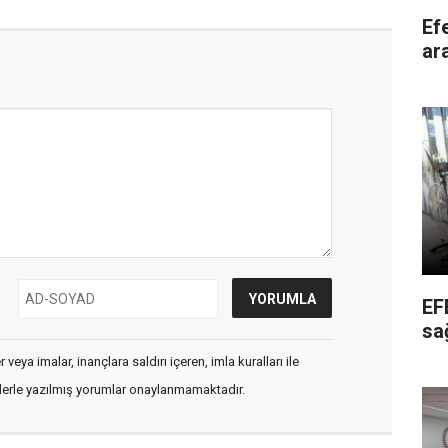
Efeler'de
ar
EF
sa
veya imalar, inançlara saldırı içeren, imla kuralları ile
flerle yazılmış yorumlar onaylanmamaktadır.