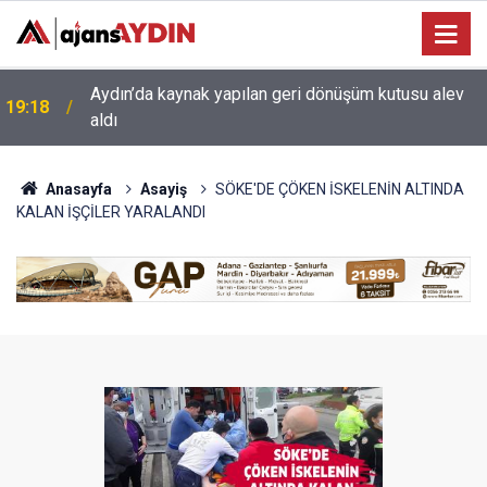
17:34
Aydın’da otomobil karşı şeritteki araca çarptı
Anasayfa
Asayiş
SÖKE'DE ÇÖKEN İSKELENİN ALTINDA
KALAN İŞÇİLER YARALANDI