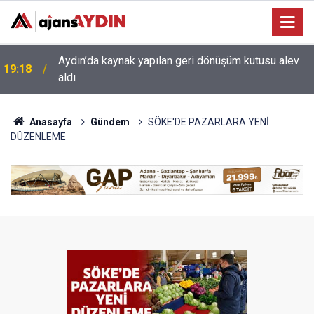
17:34
Aydın’da otomobil karşı şeritteki araca çarptı
Anasayfa
Gündem
SÖKE'DE PAZARLARA YENİ
DÜZENLEME