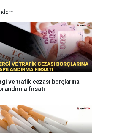
ndem
rgi ve trafik cezası borçlarına
pılandırma fırsatı