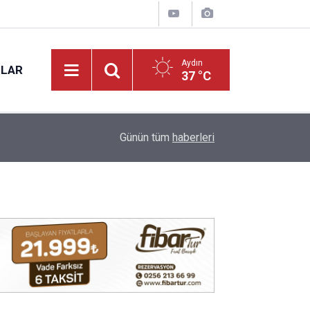
Aydın
NLAR
37 °C
17:12
Kuyucak'ta 5 dekar kestanelik yandı
Günün tüm
haberleri