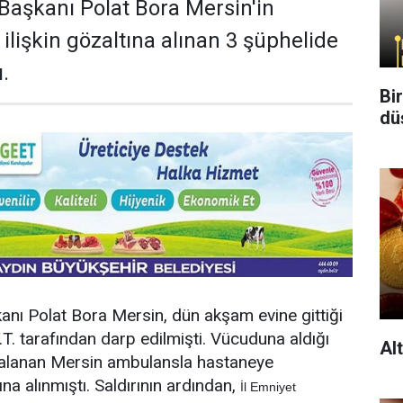
 Başkanı Polat Bora Mersin'in
ilişkin gözaltına alınan 3 şüphelide
.
Bi
dü
anı Polat Bora Mersin, dün akşam evine gittiği
T.T. tarafından darp edilmişti. Vücuduna aldığı
Al
alanan Mersin ambulansla hastaneye
tına alınmıştı. Saldırının ardından,
İl Emniyet