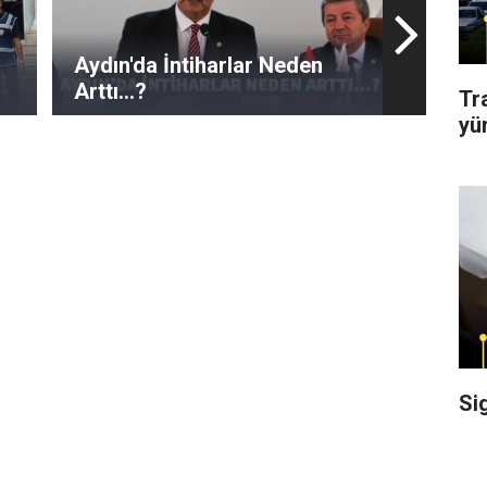
Aydın'da İntiharlar Neden
Arttı...?
Tr
yü
Si