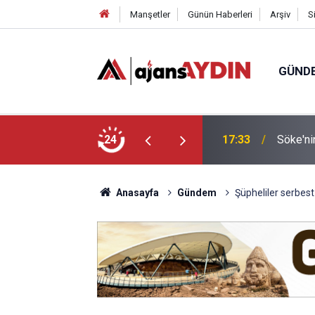
Manşetler
Günün Haberleri
Arşiv
S
GÜND
24
17:23
Nazilli
Anasayfa
Gündem
Şüpheliler serbest