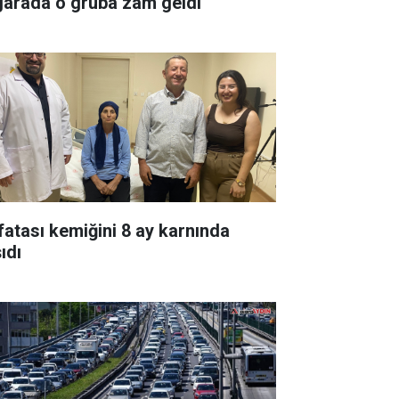
garada o gruba zam geldi
fatası kemiğini 8 ay karnında
ıdı