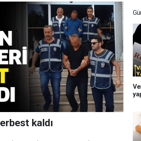
Gü
Ve
ya
erbest kaldı