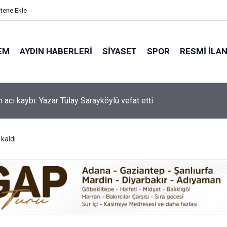
itene Ekle
EM
AYDIN HABERLERI
SIYASET
SPOR
RESMI İLA
'de motosiklet kazası: 16 yaşındaki Mustafa vefat etti
 kaldı