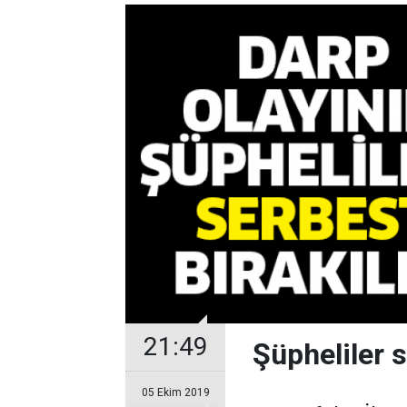
21:49
Şüpheliler s
05 Ekim 2019