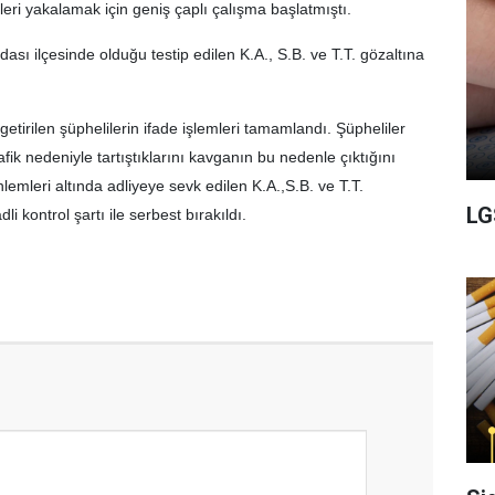
leri yakalamak için geniş çaplı çalışma başlatmıştı.
ı ilçesinde olduğu testip edilen K.A., S.B. ve T.T. gözaltına
tirilen şüphelilerin ifade işlemleri tamamlandı. Şüpheliler
afik nedeniyle tartıştıklarını kavganın bu nedenle çıktığını
önlemleri altında adliyeye sevk edilen K.A.,S.B. ve T.T.
LG
i kontrol şartı ile serbest bırakıldı.