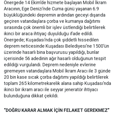
Önergede 14 Ekim’de hizmete başlayan Mobil İkram
Aracının, Ege Denizi’nde Cuma günü yaşanan 6.9
büyüklüğündeki depremin ardından geceyi dışarıda
geçiren vatandaşlara çorba ve kumanya dağıtımı
sırasında çok önemli bir işlev üstlendiği belirtilerek
ikinci bir araca ihtiyaç duyulduğu ifade edildi.
Önergede; Kuşadası’nda çok şiddetli hissedilen
deprem neticesinde Kuşadası Belediyesi’ne 1500’ün
üzerinde hasarlı bina başvurusu yapıldığı, bunlar
içerisinde 56 adedinin ağır hasarlı olduğunun tespit
edildiği vurgulandı. Deprem nedeniyle evlerine
giremeyen vatandaşlara Mobil İkram Aracı ile 3 günde
20 bin kase sıcak çorba dağıtımı yapıldığı belirtilerek
toplam 265 kilometrekarelik alana sahip Kuşadası’nda
ikinci bir ikram aracı ile seyyar jeneratör ihtiyacı
bulunduğuna dikkat çekildi.
“DOĞRU KARAR ALMAK İÇİN FELAKET GEREKMEZ”