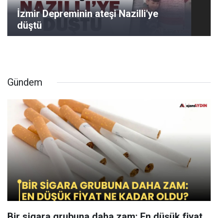
İzmir Depreminin ateşi Nazilli'ye
düştü
Gündem
Bir sigara grubuna daha zam: En düşük fiyat