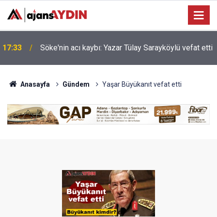
Nazilli'de motosiklet kazası: 16 yaşındaki Mustafa
i
17:23
vefat etti
Anasayfa
Gündem
Yaşar Büyükanıt vefat etti