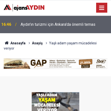
16:25
İncirliova'da üreticilere İncir Tebliği bilgilendirmesi
Anasayfa
Asayiş
Yaşlı adam yaşam mücadelesi
veriyor