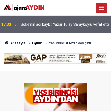
Nazilli'de motosiklet kazası: 16 yaşındaki Mustafa
i
17:23
vefat etti
Anasayfa
Eğitim
YKS Birincisi Aydın'dan çıktı