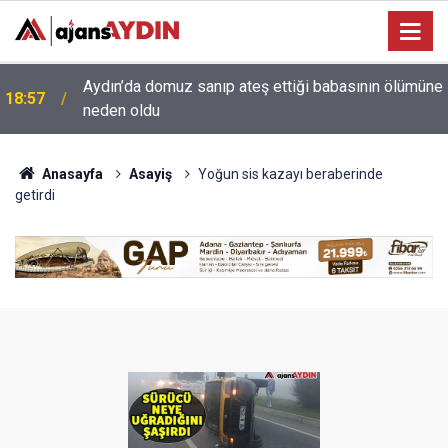
e
18:13
Yeni Parti'nin Aydın kurucu yönetimi belli oldu
Anasayfa
Asayiş
Yoğun sis kazayı beraberinde
getirdi