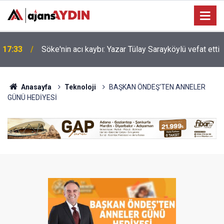
Nazilli'de motosiklet kazası: 16 yaşındaki Mustafa
i
17:23
vefat etti
Anasayfa
Teknoloji
BAŞKAN ÖNDEŞ'TEN ANNELER
GÜNÜ HEDİYESİ