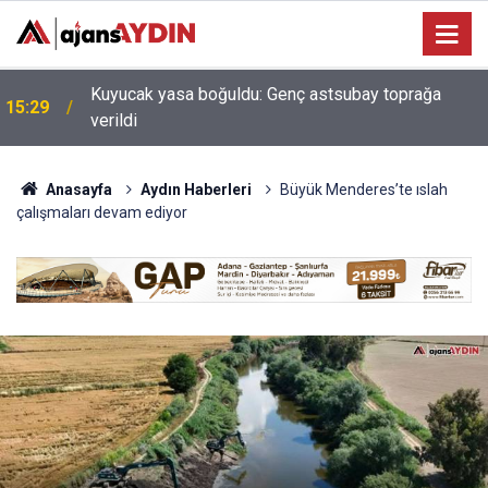
Erdoğan'ın müjdesi hayata geçiyor! Aydın Şehir
14:23
Hastanesi'nde ilk adım atıldı
Anasayfa
Aydın Haberleri
Büyük Menderes’te ıslah
çalışmaları devam ediyor